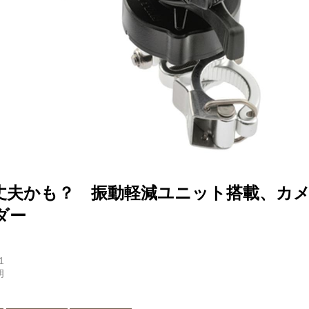
丈夫かも？ 振動軽減ユニット搭載、カ
ダー
1
朗