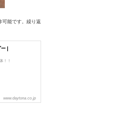
作可能です。繰り返
 |
体！！
www.daytona.co.jp