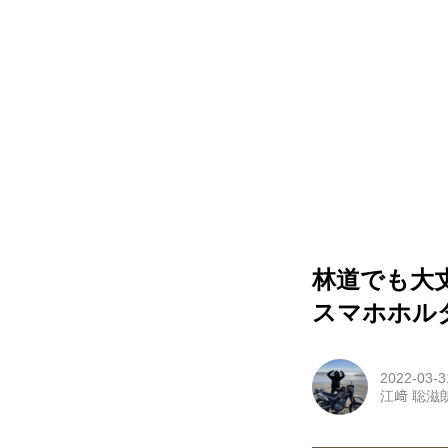
林道でも大
スマホホル
2022-03-3
江﨑 聡滋