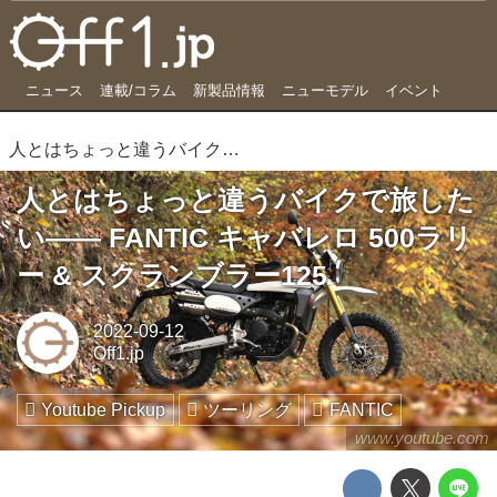
ニュース
連載/コラム
新製品情報
ニューモデル
イベント
人とはちょっと違うバイクで旅したい―― FANTIC キャバレロ 500ラリー & スクランブラー125
人とはちょっと違うバイクで旅した
い―― FANTIC キャバレロ 500ラリ
ー & スクランブラー125
2022-09-12
Off1.jp
Youtube Pickup
ツーリング
FANTIC
www.youtube.com