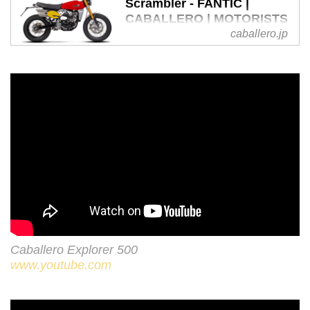
Scrambler - FANTIC |
路・舗装路での操作性を高めた、
CABALLERO | MOTORISTS
本物の冒険へと誘うラリーマシ
caballero.jp
軽量な車体にレスポンスのいいエ
ン。キャバレロ 500 ラリー
ンジンを搭載したCaballero
Scrambler。走る場所を選ばない
本物のスクランブラーは、いつで
もどこまでも走れる最高の相棒。
新色グレーも登場！
Caballero Explorer 500
www.youtube.com