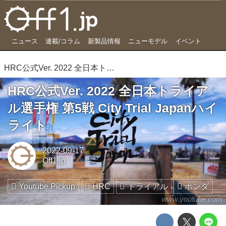
ニュース
連載/コラム
新製品情報
ニューモデル
イベント
HRC公式Ver. 2022 全日本トライアル選手権 第5戦 City Trial Japanハイライト
HRC公式Ver. 2022 全日本トライア
ル選手権 第5戦 City Trial Japanハイ
ライト
2022-09-17
Off1.jp
Youtube Pickup
HRC
トライアル
ホンダ
www.youtube.com