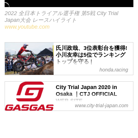
2022 全日本トライアル選手権 第5戦 City Trial
Japan大会 レースハイライト
www.youtube.com
氏川政哉、3位表彰台を獲得!
小川友幸は5位でランキング
トップを守る |
Honda.Racing
honda.racing
3年ぶりにCity Trial Japanが帰っ
てきました。今回は海の向こうに
City Trial Japan 2020 in
関西空港が見える泉南ロングパー
Osaka ｜CTJ OFFICIAL
クでの開催。全日本選手権の1戦
WEB SITE
www.city-trial-japan.com
としての開催は、今回が初めてで
City Trial Japan in Osakaの公式
す。
Webサイト。アジア唯一！バイク
トライアル界のビッグコンテスト
「City Trial Japan」が今年もやっ