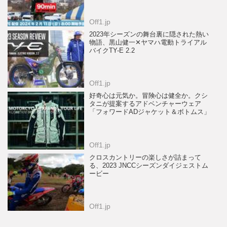
Off1.jp
2023年シーズンの舞台裏に隠された熱い
物語、黒山健一✕ヤマハ電動トライアル
バイクTY-E 2.2
Off1.jp
好奇心は元気か。冒険心は健全か。クシ
タニが提案するアドベンチャーウェア
「フォワードADジャケット＆ボトムス」
Off1.jp
クロスカントリーの楽しさが詰まって
る、2023 JNCCシーズンダイジェストム
ービー
Off1.jp