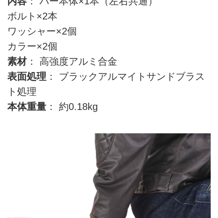
内容
： バー本体×1本（左右共通）
ボルト×2本
ワッシャー×2個
カラー×2個
素材
： 高強度アルミ合金
表面処理
： ブラックアルマイトサンドブラス
ト処理
本体重量
： 約0.18kg