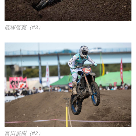
能塚智寛（#3）
富田俊樹（#2）