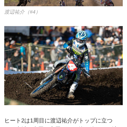
渡辺祐介（#4）
ヒート2は1周目に渡辺祐介がトップに立つ