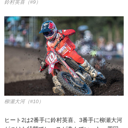
鈴村英喜（#9）
柳瀬大河（#10）
ヒート2は2番手に鈴村英喜、3番手に柳瀬大河