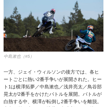
中島漱也（#5）
一方、ジェイ・ウィルソンの後方では、各ヒ
ートごとに熱い2番手争いが展開された。ヒー
ト1は横澤拓夢／中島漱也／浅井亮太／鳥谷部
晃太が2番手をかけたバトルを展開。バトルが
白熱する中、横澤が転倒し2番手争いを離脱。