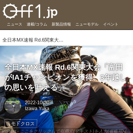
ニュース
連載/コラム
新製品情報
ニューモデル
イベント
全日本MX速報 Rd.6関東大会「富田がIA1チャンピオンを獲得。3年越しの思いを叶える」
全日本MX速報 Rd.6関東大会「富田
がIA1チャンピオンを獲得。3年越し
の思いを叶える」
2022-10-30
Izawa Yuka
モトクロス
via text - ここをクリックして引用元(テキスト)を入力(省略可) / site.to.link.com - ここをクリックして引用元を入力(省略可)