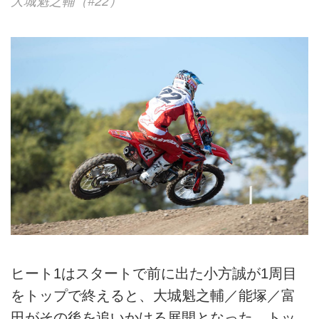
大城魁之輔（#22）
ヒート1はスタートで前に出た小方誠が1周目
をトップで終えると、大城魁之輔／能塚／富
田がその後を追いかける展開となった。トッ