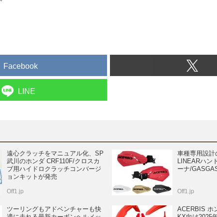
Facebook
LINE
遠心クラッチをマニュアル化、SP
車種専用設計のA
武川のホンダ CRF110F/クロスカ
LINEARハ
ブ用ハイドロクラッチコンバージ
ーナ/GASG
ョンキットが発売
Off1.jp
Off1.jp
ツーリングもアドベンチャーも快
ACERBIS 
適に走れる最新カーボンヘルメッ
KX向け202