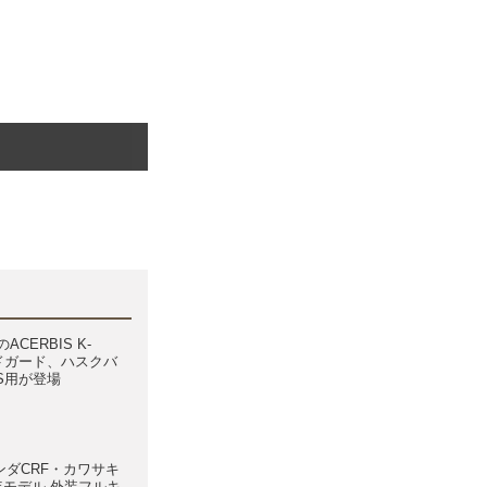
CERBIS K-
ンドガード、ハスクバ
AS用が登場
ホンダCRF・カワサキ
5年モデル 外装フルキ