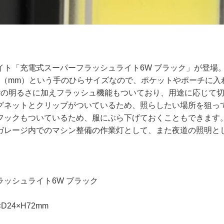
イト「充電式スーパーフラッシュライト6W ブラック」が登場
さ72（mm）という手のひらサイズなので、ポケットやポーチに
階の明るさに加えフラッシュ機能もついており、用途に応じて
グネットとクリップがついているため、照らしたい場所を狙っ
フックもついているため、服にぶら下げておくこともできます
ガレージ内でのマシン整備の作業灯として、また夜道の照明と
ッシュライト6W ブラック
24×H72mm