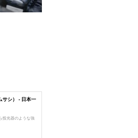
i（ムサシ） - 日本一
ら投光器のような強