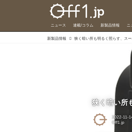
ニュース
連載/コラム
新製品情報
ニ
新製品情報
狭く暗い所も明るく照らす、スー
狭く暗い所
2022-11-1
Off1.jp