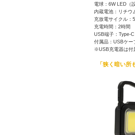
電球：6W LED
内蔵電池：リチウムイ
充放電サイクル：5
充電時間：2時間
USB端子：Type-C
付属品：USBケー
※USB充電器は
「狭く暗い所