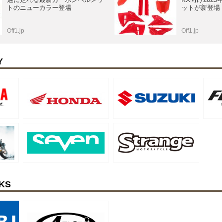
トのニューカラー登場
ットが新登場
Off1.jp
Off1.jp
Y
KS