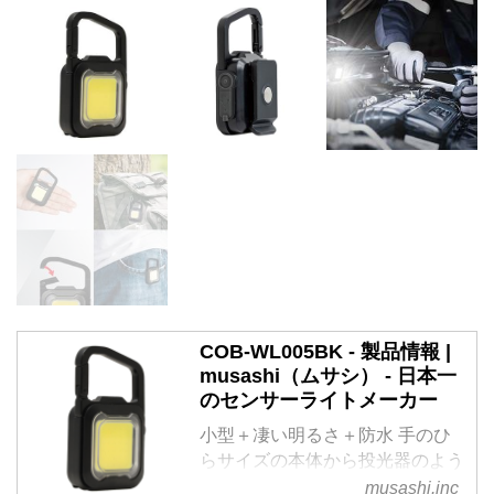
COB-WL005BK - 製品情報 |
musashi（ムサシ） - 日本一
のセンサーライトメーカー
小型＋凄い明るさ＋防水 手のひ
らサイズの本体から投光器のよう
な強力な光を放ちます。 防水仕
musashi.inc