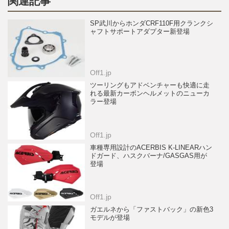
関連記事
SP武川からホンダCRF110F用クランクシ
ャフトサポートアダプター新登場
Off1.jp
ツーリングもアドベンチャーも快適に走
れる最新カーボンヘルメットのニューカ
ラー登場
Off1.jp
車種専用設計のACERBIS K-LINEARハン
ドガード、ハスクバーナ/GASGAS用が
登場
Off1.jp
ガエルネから「ファストバック」の新色3
モデルが登場