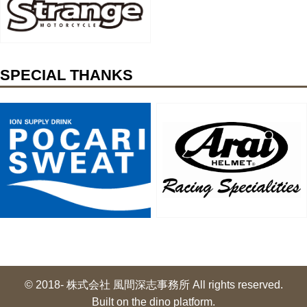
SPECIAL THANKS
© 2018- 株式会社 風間深志事務所 All rights reserved.
Built on
the dino platform
.