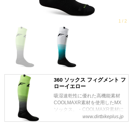
360 ソックス フィグメント フ
ローイエロー
吸湿速乾性に優れた高機能素材
COOLMAXR素材を使用したMX
ソックス。・COOLMAXR素材に
よってブーツ内の湿度を快適にキ
www.dirtbikeplus.jp
ープし蒸れを防ぐ。・程よい...