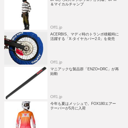
＆マイカルチャンプ
Off1.jp
ACERBIS、マディ時のトランポ積載時に
活躍する「X-タイヤカバー2.0」を発売
Off1.jp
マニアックな製品群「ENZO×DRC」が再
始動
Off1.jp
今年も夏はメッシュで。FOX180エアー
テーパーが5月に入荷