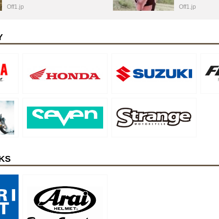
Off1.jp
Off1.jp
Y
KS