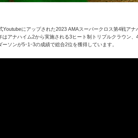
Youtubeにアップされた2023 AMAスーパークロス第4戦ア
はアナハイム2から実施される3ヒート制トリプルクラウン、4
ーソンが5ｰ1ｰ3の成績で総合2位を獲得しています。