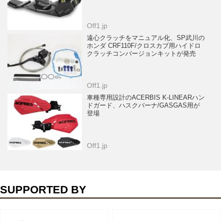
Off1.jp
遠心クラッチをマニュアル化、SP武川の
ホンダ CRF110F/クロスカブ用ハイドロ
クラッチコンバージョンキットが発売
Off1.jp
車種専用設計のACERBIS K-LINEARハン
ドガード、ハスクバーナ/GASGAS用が
登場
Off1.jp
SUPPORTED BY