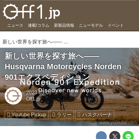
ニュース
連載/コラム
新製品情報
ニューモデル
イベント
新しい世界を探す旅へ―― Husqvarna Motorcycles Norden 901エクスペディション
新しい世界を探す旅へ――
Husqvarna Motorcycles Norden
901エクスペディション
2023-03-07
Off1.jp
Youtube Pickup
ラリー
ハスクバーナ
www.youtube.com