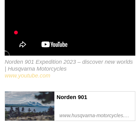
Norden 901 Expedition 2023 – discover new worlds
| Husqvarna Motorcycles
www.youtube.com
Norden 901
www.husqvarna-motorcycles.com