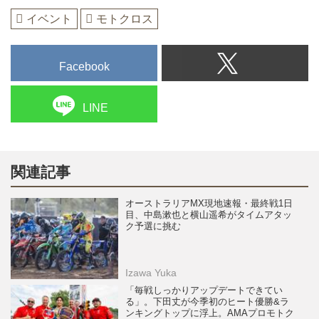
イベント
モトクロス
Facebook
LINE
関連記事
オーストラリアMX現地速報・最終戦1日
目、中島漱也と横山遥希がタイムアタッ
ク予選に挑む
Izawa Yuka
「毎戦しっかりアップデートできてい
る」。下田丈が今季初のヒート優勝&ラ
ンキングトップに浮上。AMAプロモトク