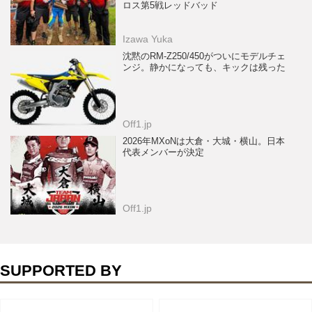
ロス第5戦レッドバッド
Izawa Yuka
沈黙のRM-Z250/450がついにモデルチェ
ンジ。静かになっても、キックは残った
Off1.jp
2026年MXoNは大倉・大城・横山。日本
代表メンバーが決定
Off1.jp
SUPPORTED BY