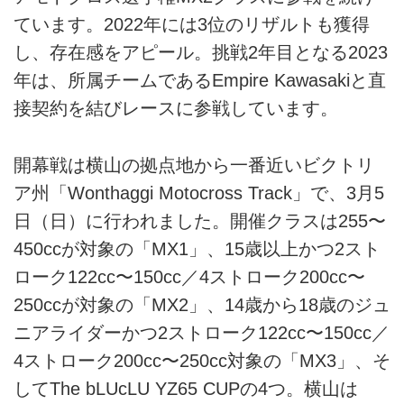
ています。2022年には3位のリザルトも獲得
し、存在感をアピール。挑戦2年目となる2023
年は、所属チームであるEmpire Kawasakiと直
接契約を結びレースに参戦しています。
開幕戦は横山の拠点地から一番近いビクトリ
ア州「Wonthaggi Motocross Track」で、3月5
日（日）に行われました。開催クラスは255〜
450ccが対象の「MX1」、15歳以上かつ2スト
ローク122cc〜150cc／4ストローク200cc〜
250ccが対象の「MX2」、14歳から18歳のジュ
ニアライダーかつ2ストローク122cc〜150cc／
4ストローク200cc〜250cc対象の「MX3」、そ
してThe bLUcLU YZ65 CUPの4つ。横山は