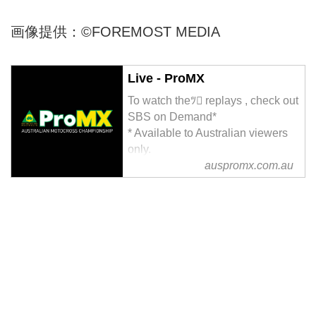
画像提供：©︎FOREMOST MEDIA
Live - ProMX
To watch theﾂ replays , check out
SBS on Demand*
* Available to Australian viewers
only.
auspromx.com.au
PAST EVENTS