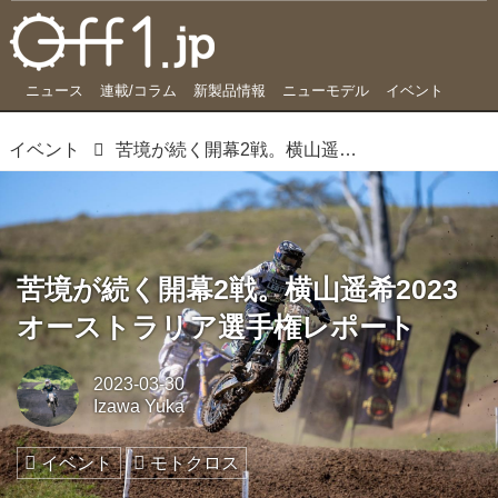
ニュース
連載/コラム
新製品情報
ニューモデル
イベント
イベント
苦境が続く開幕2戦。横山遥希2023オーストラリア選手権レポート
苦境が続く開幕2戦。横山遥希2023
オーストラリア選手権レポート
2023-03-30
Izawa Yuka
イベント
モトクロス