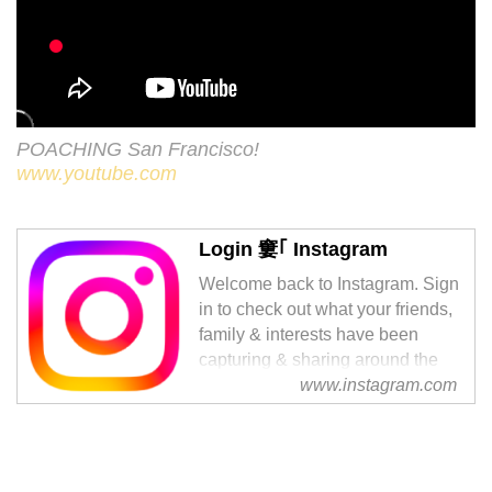
POACHING San Francisco!
www.youtube.com
Login 窶｢ Instagram
Welcome back to Instagram. Sign
in to check out what your friends,
family & interests have been
capturing & sharing around the
world.
www.instagram.com