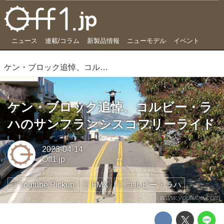
ニュース
連載/コラム
新製品情報
ニューモデル
イベント
ケン・ブロック追悼、コルビー・ラハのサンフランシスコフリーライド
ケン・ブロック追悼、コルビー・ラ
ハのサンフランシスコフリーライド
2023-04-14
Off1.jp
Youtube Pickup
FMX
コルビー・ラハ
www.youtube.com