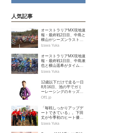
人気記事
オーストラリアMX現地速
報・最終戦2日目、中島と
横山がシーズンラストレ
ースを走り切る
Izawa Yuka
オーストラリアMX現地速
報・最終戦1日目、中島漱
也と横山遥希がタイムア
タック予選に挑む
Izawa Yuka
12歳以下だけで走る一日
8月16日、池の平でガミ
ーレーシングのキッズス
ペシャル
Off1.jp
「毎戦しっかりアップデ
ートできている」。下田
丈が今季初のヒート優勝
&ランキングトップに浮
Izawa Yuka
上。AMAプロモトクロス
第5戦レッドバッド