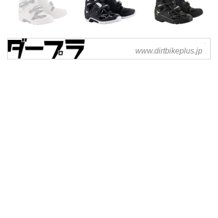
Alpinestars| Dirtbikeplus (ダ
www.dirtbikeplus.jp
ートバイクプラス)
Dirtbikeplus(ダートバイクプラス)
はアジア最大級規模で展開するオ
フロードバイク用品ショッピング
サイトです。国内外のブランドか
ら厳選した幅広いアイテムをビン
テージから現行車両まで網羅し、
全てのライダーにご満足頂けるよ
う取り組んでおります。