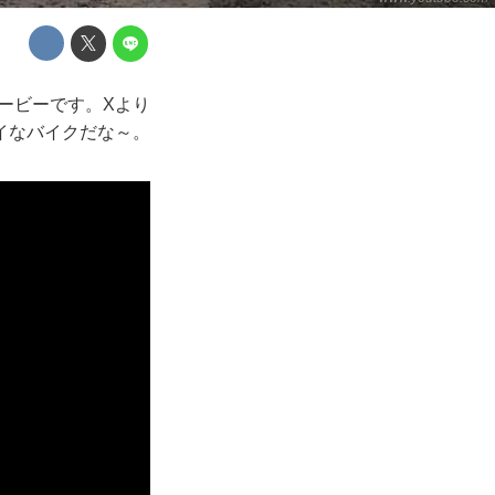
ムービーです。Xより
イなバイクだな～。