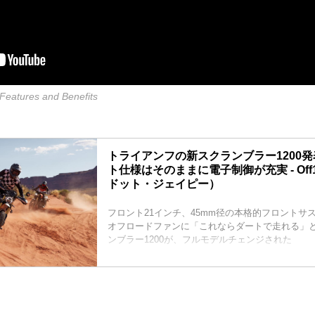
Features and Benefits
トライアンフの新スクランブラー1200
ト仕様はそのままに電子制御が充実 - Off
ドット・ジェイピー）
フロント21インチ、45mm径の本格的フロントサ
オフロードファンに「これならダートで走れる」
ンブラー1200が、フルモデルチェンジされた
9
TRIUMPH
Scrambler1200 X MY2024
¥1,862,000〜
TRIUMPH