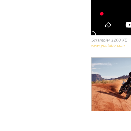
Scrambler 1200 XE | 
www.youtube.com