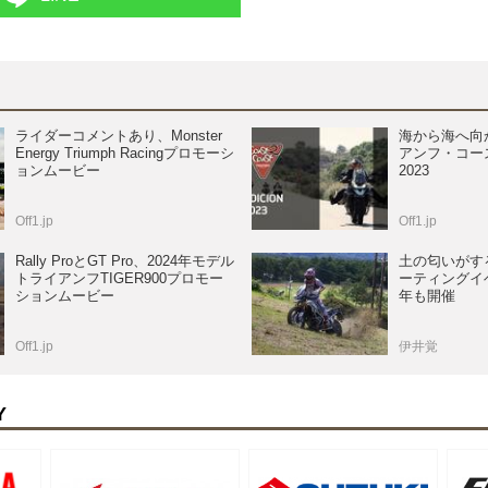
ライダーコメントあり、Monster
海から海へ向か
Energy Triumph Racingプロモーシ
アンフ・コー
ョンムービー
2023
Off1.jp
Off1.jp
Rally ProとGT Pro、2024年モデル
土の匂いがす
トライアンフTIGER900プロモー
ーティングイ
ションムービー
年も開催
Off1.jp
伊井覚
Y