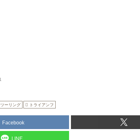
Scrambler1200 XE MY2024
¥2,088,000〜
8
オフロードを本気で走れる“スクランブラー”がさ
1963年の名画『大脱走』でスティーブ・マックイ
ンプして越えた...
1
ツーリング
トライアンフ
Facebook
LINE