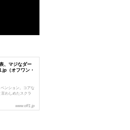
発表、マジなダー
1.jp（オフワン・
スペンション。コアな
と言わしめたスクラ
www.off1.jp