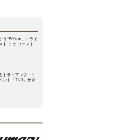
う1500km、トライ
スト トゥ コースト
るトライアンフ・ミ
ベント「TNR」が今