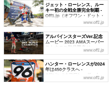
ジェット・ローレンス、ルー
キー初の全戦全勝完全制覇 -
Off1.jp（オフワン・ドット・
ジェイピー）
www.off1.jp
2023年8月26日（土）に開催され
たAMAプロモトクロス最終戦アイ
アルパインスターズVer.記念
アンマンにて、ジェット・ローレ
ムービー 2023 AMAスーパー
ンスが450クラスをモト1、モト2
モトクロス初代勝者ジェッ
www.off1.jp
共に制し、総合優勝を果たしまし
ト・ローレンス - Off1.jp（オ
た。これにより、ジェット・ロー
フワン・ドット・ジェイピ
ー）
レンスは今シーズンのアウトドア
ハンター・ローレンスが2024
年は450クラスへ -
450クラスのレース11戦全てを両
アルパインスターズの公式
Off1.jp（オフワン・ドット・
ヒート優勝の総合優勝という、完
Youtubeで2023 AMAスーパーモ
www.off1.jp
ジェイピー）
全制覇を成し遂げたことになりま
トクロスの初代勝者となったジェ
す。
Welcome to the 450 Class, Hunter
ット・ローレンスの記念ムービー
ジェット・ローレンスは今シーズ
Lawrence!
が公開中。AMAモトクロスで全勝
ンのアウトドアから450クラスに
youtu.be
優勝を飾った後のSMX制覇で伝説
昇格した弱冠20歳のルーキーで、
Team Honda HRCからハンター・
は完結、彼を超えられるライダー
ルーキーのチャンピオン獲得は史
ローレンスが2024年シーズンの