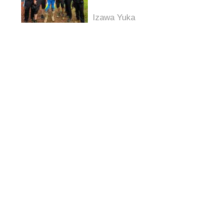
に浮上。AMAプロモトクロス第
5戦レッドバッド
Izawa Yuka