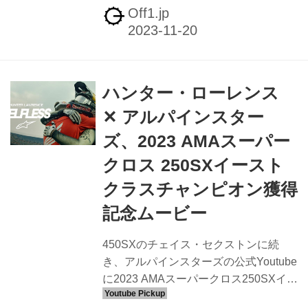
クロス・オブ・ネイションズでの映像
Off1.jp
をもとにまとめられています。 ジェッ
ト・ローレンス、ルーキー初の全戦全
勝完全制覇 - Off1.jp（オフワン・ドッ
ト・ジェイピー） 2023年8月26日
ハンター・ローレンス
（土）に開催されたAMAプロモトクロ
ス最終戦アイアンマンにて、ジェッ
✕ アルパインスター
ト・ローレンスが450クラスをモト1、
ズ、2023 AMAスーパー
モト2共に制し、総合優勝を果たしまし
た。これにより、ジェット・ローレン
クロス 250SXイースト
スは今シーズンのアウトドア450クラス
クラスチャンピオン獲得
のレース11戦全てを両ヒ...
記念ムービー
450SXのチェイス・セクストンに続
き、アルパインスターズの公式Youtube
に2023 AMAスーパークロス250SXイー
ストクラスを制したTeam Honda HRC