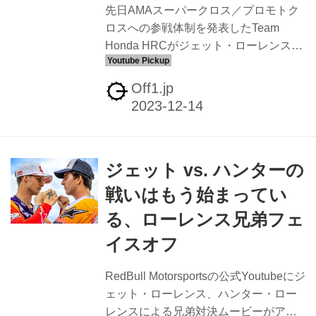
先日AMAスーパークロス／プロモトク
ロスへの参戦体制を発表したTeam
Honda HRCがジェット・ローレンス、
ハンター・ローレンス、下田丈、そし
てチャンス・ハイマスらのプラクティ
Off1.jp
ス風景をとらえた映像をアップしてい
ます。下田丈がチーム契約した際の映
像もどうぞ。
//www.youtube.com/embed/uGso-
ジェット vs. ハンターの
6pHfkY?rel=0 アメリカホンダHRCが
2024 AMAシーズンの布陣を発表 -
戦いはもう始まってい
Off1.jp（オフワン・ドット・ジェイピ
る、ローレンス兄弟フェ
ー） アメリカホンダのTeam Honda
HRCが2024年のAMAスーパークロス選
イスオフ
手権・プロモトクロス選手権への参戦
体制を発表しまし...
RedBull Motorsportsの公式Youtubeにジ
ェット・ローレンス、ハンター・ロー
レンスによる兄弟対決ムービーがアッ