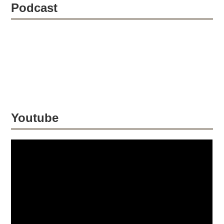
Supercross/Motocross | Honda.Racing
Podcast
Honda.Racing is the official global
motorsport fan site for Honda Racing
across two and four-wheeled...
Youtube