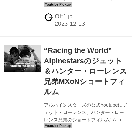
プされています。対決項目はジャンプ
の距離の精密さを競うプレシジョン・
Off1.jp
ジャンプ、モトスラローム、突然のテ
ニスサーブリターン、イーストベイレ
ースウェイパークでの4輪ファステスト
ラップ、そして最後がハンターが苦手
“Racing the World”
とするクアッドレースの5種目。2024
シーズンを前にふたりの戦いはすでに
Alpinestarsのジェット
始まっている模様。というか、プレシ
＆ハンター・ローレンス
ジョンジャンプみたいな種目を他にも
ちゃんと見てみたい気持ちもあります
兄弟MXoNショートフィ
ね……。 Honda Racing Corporation -
ルム
AMA SX/MX
アルパインスターズの公式Youtubeにジ
ェット・ローレンス、ハンター・ロー
レンス兄弟のショートフィルム“Racing
the World”がアップされています。モト