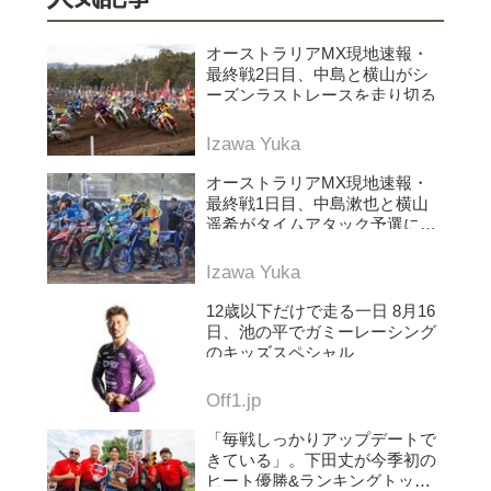
オーストラリアMX現地速報・
最終戦2日目、中島と横山がシ
ーズンラストレースを走り切る
Izawa Yuka
オーストラリアMX現地速報・
最終戦1日目、中島漱也と横山
遥希がタイムアタック予選に挑
む
Izawa Yuka
12歳以下だけで走る一日 8月16
日、池の平でガミーレーシング
のキッズスペシャル
Off1.jp
「毎戦しっかりアップデートで
きている」。下田丈が今季初の
ヒート優勝&ランキングトップ