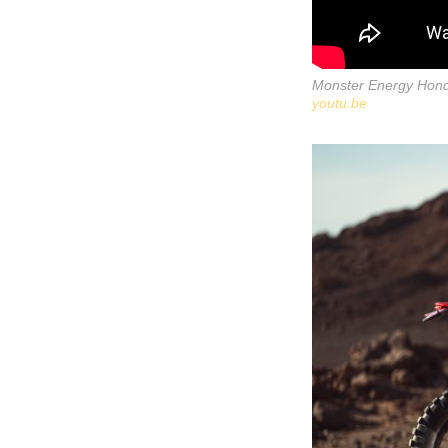
Monster Energy Hond
youtu.be