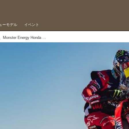
ューモデル
イベント
新型CRF450Rallyでダカールに挑む、Monster Energy Honda Teamがチーム体制発表