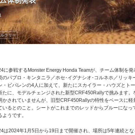
ーム体制発表
1
ールラリー
に参戦するMonster Energy Honda Teamが、チーム体
続のパブロ・キンタニラ／ホセ･イグナシオ･コルネホ／リッキ
ン・ビバレンの4人に加えて、新たにスカイラー・ハウズとト
たに、モデルチェンジされた新型CRF450Rallyで挑みます
かされていませんが、旧型CRF450Rallyの特性をベースに
ているとのこと。シートがこれまでのレッドからブルーになっ
るようです。
24は2024年1月5日から19日まで開催され、場所は5年連続と