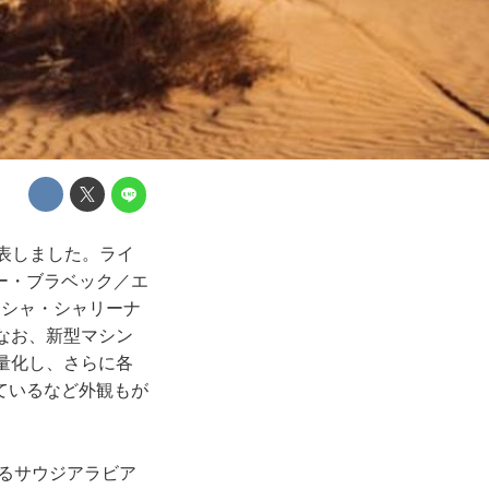
制を発表しました。ライ
ー・ブラベック／エ
ーシャ・シャリーナ
。なお、新型マシン
軽量化し、さらに各
ているなど外観もが
なるサウジアラビア