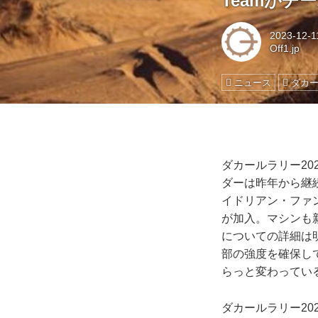
Teamがチ
2023-12-1
Off1.jp
ニュース
ダカ
ダカールラリー2024
ダーは昨年から継
イドリアン・ファ
が加入。マシンも新
についての詳細は明
部の強度を確保し
らっと変わってい
ダカールラリー20