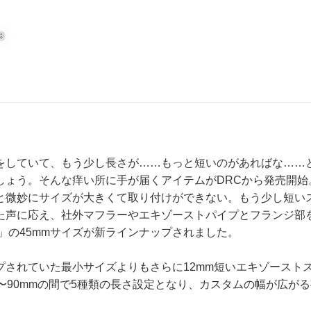
8
をしていて、もう少し長さが……もっと短いのがあればな……
しょう。そんな痒い所に手が届くアイテムがDRCから発売開始
と微妙にサイズが大きくて取り付けができない。もう少し短い
た声に応え、社外マフラーやエキゾーストパイプとフランジ部
」の45mmサイズが新ラインナップされました。
プされていた最小サイズよりもさらに12mm短いエキゾースト
5〜90mmの間で5種類の長さ設定となり、カスタムの幅が広が