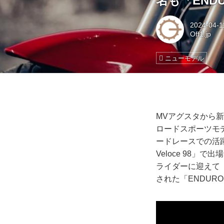
名も「ENDU
2024-04-1
Off1.jp
ニューモデル
MVアグスタから新
ロードスポーツモ
ードレースでの活躍が見
Veloce 98
ライダーに迎えて「B
された「ENDURO 