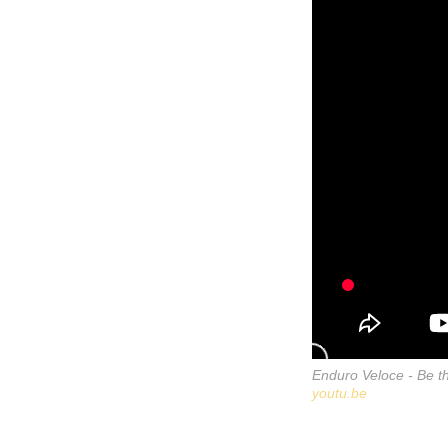
Enduro Veloce - Be t
youtu.be