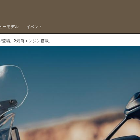
ューモデル
イベント
MVアグスタのアドベンチャーが登場。3気筒エンジン搭載、その名も「ENDURO VELOCE」