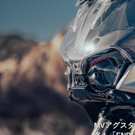
MVアグス