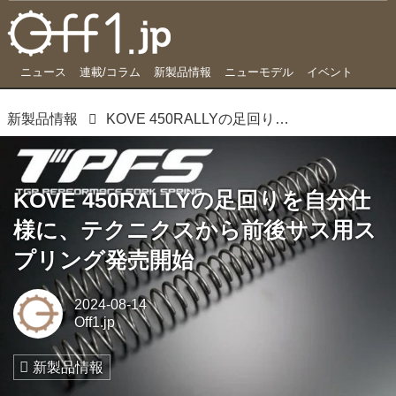
ニュース
連載/コラム
新製品情報
ニューモデル
イベント
新製品情報
KOVE 450RALLYの足回りを自分仕様に、テクニクスから前後サス用スプリング発売開始
KOVE 450RALLYの足回りを自分仕
様に、テクニクスから前後サス用ス
プリング発売開始
2024-08-14
Off1.jp
新製品情報