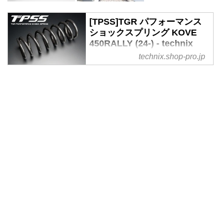
[TPSS]TGR パフォーマンス
ショックスプリング KOVE
450RALLY (24-) - technix
web shop
technix.shop-pro.jp
ライダーの体重は千差万別。そし
て、モトクロス、エンデューロ、
モタード、ダートトラックなどモ
トクロッサーを代表とするレーサ
ーモデルのスポーツライディング
フィールドは多岐に渉る。「スプ
リングの選定」こそがサスペンシ
ョンセッティン