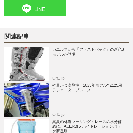
LINE
関連記事
ガエルネから「ファストバック」の新色3
モデルが登場
Off1.jp
軽量かつ高剛性、2025年モデルYZ125用
ラジエーターブレース
Off1.jp
真夏の林道ツーリング・レースの水分補
給に、ACERBIS ハイドレーションパッ
ク新登場