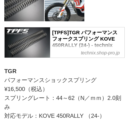
[TPFS]TGR パフォーマンス
フォークスプリング KOVE
450RALLY (24-) - technix
web shop
technix.shop-pro.jp
ライダーの体重は千差万別。そし
て、モトクロス、エンデューロ、
TGR
モタード、ダートトラックなどモ
パフォーマンスショックスプリング
トクロッサーを代表とするレーサ
ーモデルのスポーツライディング
¥16,500（税込）
フィールドは多岐に渉る。「スプ
スプリングレート：44～62（N／ｍｍ）2.0刻
リングの選定」こそがサスペンシ
み
ョンセッティン
対応モデル：KOVE 450RALLY （24‐）