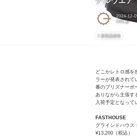
デルウエア
2024-12-0
Off1.jp
新製品情報
どこかレトロ感を感
ラーが発表されてい
番のプリズナーボ
ありながら主張す
入荷予定となって
FASTHOUSE
グラインドハウス 
¥13,200（税込）