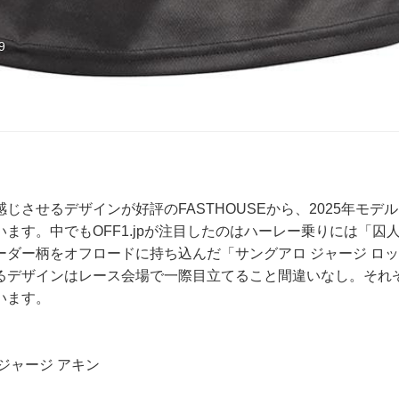
9
じさせるデザインが好評のFASTHOUSEから、2025年モデ
ます。中でもOFF1.jpが注目したのはハーレー乗りには「囚
ーダー柄をオフロードに持ち込んだ「サングアロ ジャージ ロ
るデザインはレース会場で一際目立てること間違いなし。それぞれ
います。
ジャージ アキン