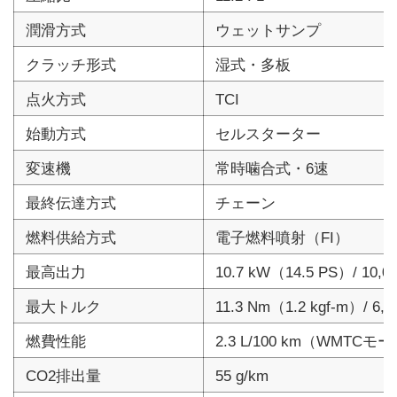
潤滑方式
ウェットサンプ
クラッチ形式
湿式・多板
点火方式
TCI
始動方式
セルスターター
変速機
常時噛合式・6速
最終伝達方式
チェーン
燃料供給方式
電子燃料噴射（FI）
最高出力
10.7 kW（14.5 PS）/ 10,00
最大トルク
11.3 Nm（1.2 kgf-m）/ 6,5
燃費性能
2.3 L/100 km（WMTCモ
CO2排出量
55 g/km