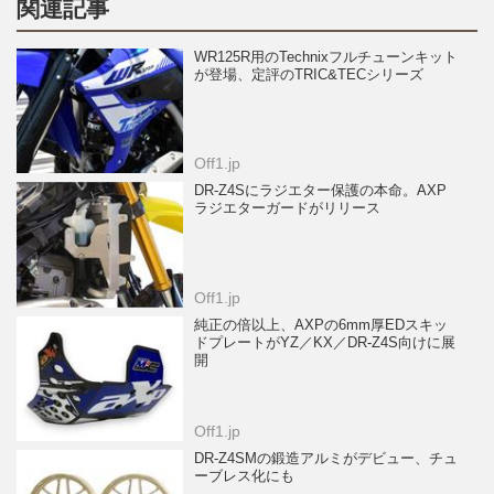
関連記事
WR125R用のTechnixフルチューンキット
が登場、定評のTRIC&TECシリーズ
Off1.jp
DR-Z4Sにラジエター保護の本命。AXP
ラジエターガードがリリース
Off1.jp
純正の倍以上、AXPの6mm厚EDスキッ
ドプレートがYZ／KX／DR-Z4S向けに展
開
Off1.jp
DR-Z4SMの鍛造アルミがデビュー、チュ
ーブレス化にも