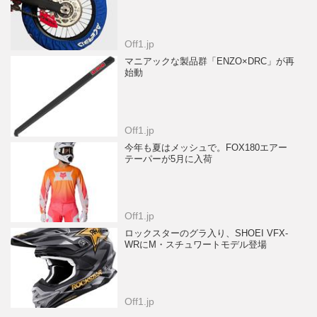
Off1.jp
マニアックな製品群「ENZO×DRC」が再
始動
Off1.jp
今年も夏はメッシュで。FOX180エアー
テーパーが5月に入荷
Off1.jp
ロックスターのグラ入り、SHOEI VFX-
WRにM・スチュワートモデル登場
Off1.jp