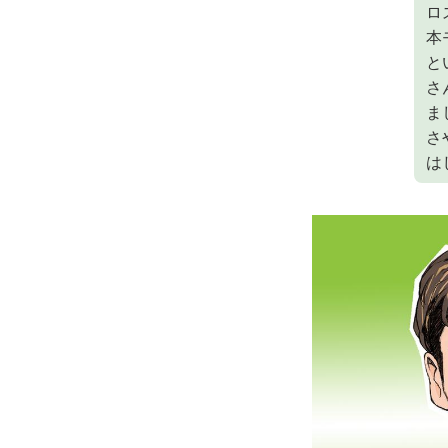
ロ
本
と
さ
ま
さ
は