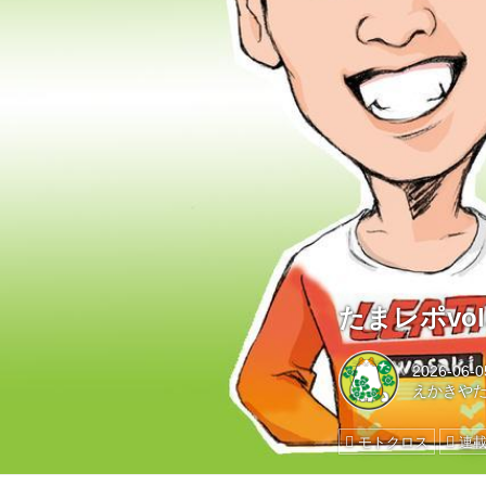
たまレポvo
2026-06-0
えかきや
モトクロス
連載