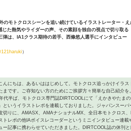
国内外のモトクロスシーンを追い続けているイラストレーター・
感じた熱気やライダーの声、その素顔を独自の視点で切り取る
載。第三弾は、IA1クラス期待の若手、西條悠人選手にインタビュー
121haruki
）
こんにちは、あるいははじめして。モトクロス追っかけイラス
たまです。ご存知ない方のためにご挨拶方々簡単な自己紹介を
0年代半ば、モトクロス専門誌DIRTCOOLにて「えかきやたま
」というイラストレポを連載しておりました。ジャパンスーパー
皮切りに、AMASX、AMAナショナルMX、全日本モトクロス、
ストレポの他IAボイスレコーダーというミニインタビュー連載
ュー記事に携わらせていただきました。DIRTCOOL誌の休刊