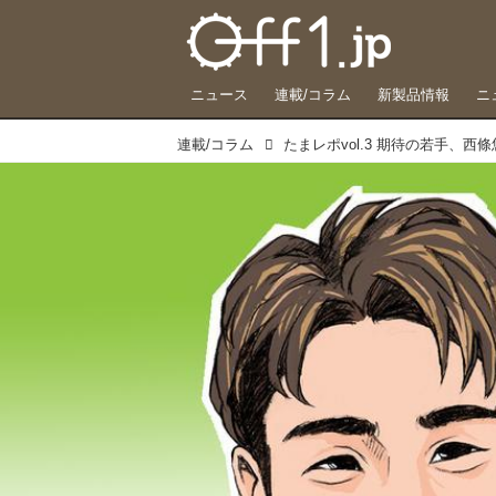
ニュース
連載/コラム
新製品情報
ニ
連載/コラム
たまレポvol.3 期待の若手、