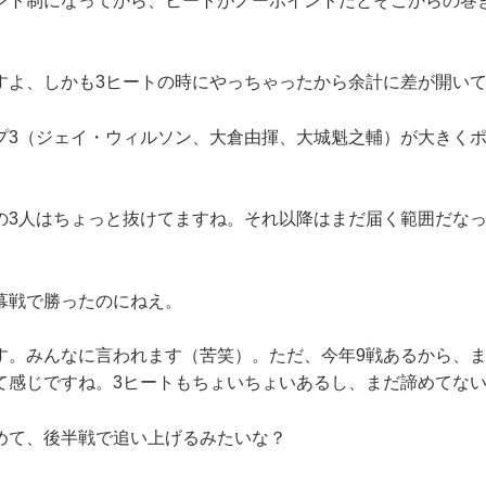
ント制になってから、ヒートがノーポイントだとそこからの巻
。
すよ、しかも3ヒートの時にやっちゃったから余計に差が開い
プ3（ジェイ・ウィルソン、大倉由揮、大城魁之輔）が大きく
の3人はちょっと抜けてますね。それ以降はまだ届く範囲だな
幕戦で勝ったのにねえ。
す。みんなに言われます（苦笑）。ただ、今年9戦あるから、
て感じですね。3ヒートもちょいちょいあるし、まだ諦めてな
めて、後半戦で追い上げるみたいな？