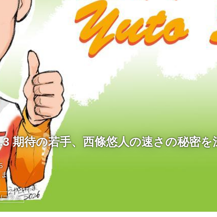
l.3 期待の若手、西條悠人の速さの秘密を
5
たま
/コラム