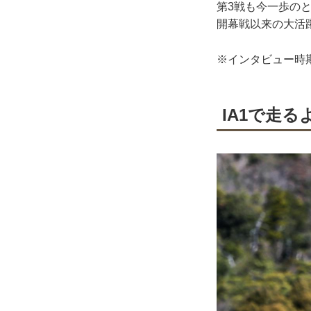
第3戦も今一歩の
開幕戦以来の大活
※インタビュー時
IA1で走