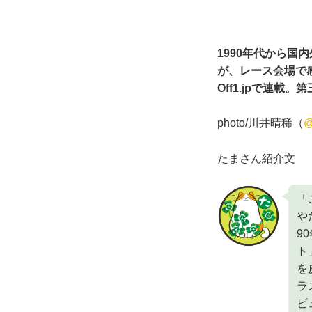
1990年代から
が、レース会場で
Off1.jpで連
photo/川井晴稀（
@
たまさん紹介文
「
や
9
ト
を
ラ
ビ