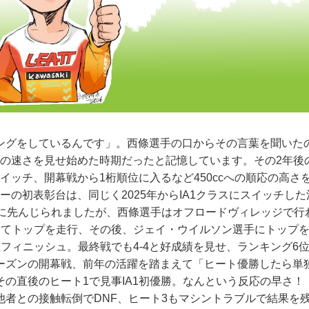
ングをしているんです」。西條選手の口からその言葉を聞いたの
その速さを見せ始めた時期だったと記憶しています。その2年後の
スイッチ、開幕戦から1桁順位に入るなど450ccへの順応の高
キーの初表彰台は、同じく2025年からIA1クラスにスイッチし
）に先んじられましたが、西條選手はオフロードヴィレッジで行
めてトップを走行、その後、ジェイ・ウイルソン選手にトップ
フィニッシュ。最終戦でも4-4と好成績を見せ、ランキング6位
ーズンの開幕戦、前年の活躍を踏まえて「ヒート優勝したら単
その直後のヒート1で見事IA1初優勝。なんという反応の早さ！
他者との接触転倒でDNF、ヒート3もマシントラブルで結果を