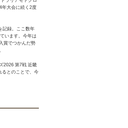
ストラリアモトクロ
4年大会に続く2度
位を記録。ここ数年
残しています。今年は
位入賞でつかんだ勢
。
026 第7戦 近畿
れるとのことで、今