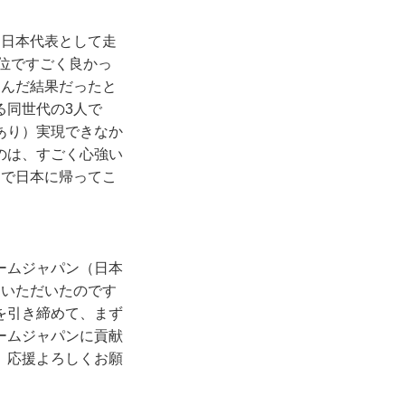
て日本代表として走
1位ですごく良かっ
掴んだ結果だったと
る同世代の3人で
あり）実現できなか
のは、すごく心強い
なで日本に帰ってこ
ームジャパン（日本
ていただいたのです
を引き締めて、まず
ームジャパンに貢献
、応援よろしくお願