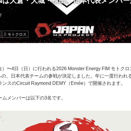
XoNは大倉・大城・横山。日本代表メンバ
7
モトクロス
金）〜4日（日）に行われる2026 Monster Energy FIM モ
）への、日本代表チームの参戦が決定しました。年に一度行われ
のCircuit Raymond DEMY（Ernée）で開催されます。
ームメンバーは以下の3名です。