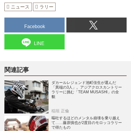
ニュース
ラリー
Facebook
LINE
関連記事
ダカールレジェンド池町佳生が選んだ
「異端の3人」。アジアクロスカントリー
ラリーに挑む「TEAM MUSASHI」の全
貌
稲垣 正倫
嘔吐するほどのメンタル崩壊を乗り越え
て……藤原慎也が2度目のモロッコラリー
で得たもの