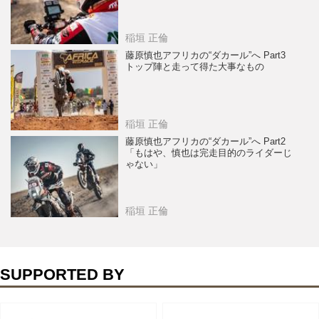
稲垣 正倫
藤原慎也アフリカの“ダカール”へ Part3
トップ陣と走って得た大事なもの
稲垣 正倫
藤原慎也アフリカの“ダカール”へ Part2
「もはや、慎也は完走目的のライダーじ
ゃない」
稲垣 正倫
SUPPORTED BY