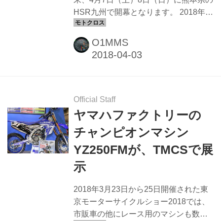
HSR九州で開幕となります。 2018年全
日本モトクロスは全9戦・18ヒートで争
われる！！ 2018年シーズンの全日本モ
O1MMS
トクロス選手権は、4月から10月まで全
9戦が開催されます。 IAクラスは各大会
2ヒートずつ、合計18ヒートで今シーズ
ンのチャンピオンを賭けたレースが展
開されます。 2018 全日本モトクロス選
Official Staff
手権【開催日程】 第1戦 4/7・8 HSR九
ヤマハファクトリーの
州（熊本） 第2戦 4/21・22 オフロード
チャンピオンマシン
ヴィレッジ（埼玉） 第3戦 5/12・13 ス
YZ250FMが、TMCSで展
ポーツランドSUGO（宮城） 第4戦
5/26・27 世羅グリーンパー...
示
2018年3月23日から25日開催された東
京モーターサイクルショー2018では、
市販車の他にレース用のマシンも数多