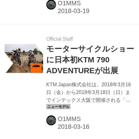
O1MMS
戦の舞台は茨城県の真壁トライアルラ
ンド。当日は少し肌寒いものの天候に
恵まれたなかで行われました。 【優勝
黒山健一選手】2018 全日本トライアル
選手権第1戦関東大会 国際A級スーパー
Official Staff
クラスは、黒山健一選手が優勝。昨シ
モーターサイクルショー
ーズンに続いて開幕戦を優勝で飾りま
に日本初KTM 790
した。 2位は小川友幸選手、3位は野崎
ADVENTUREが出展
史高選手と昨年の上位ランカーが定位
置につける結果となりました。 全日本
KTM Japan株式会社は、2018年3月16
トライアル選手権 第1戦 国際A級スーパ
日（金）から2018年3月18日（日）ま
ークラス ...
でインテックス大阪で開催される「第
34回大阪モーターサイクルショー」お
よび、2018年3月23日（金）から2018
O1MMS
年3月25日（日）まで東京ビッグサイト
で開催される「第45回東京モーターサ
イクルショー」に出展します。 KTMブ