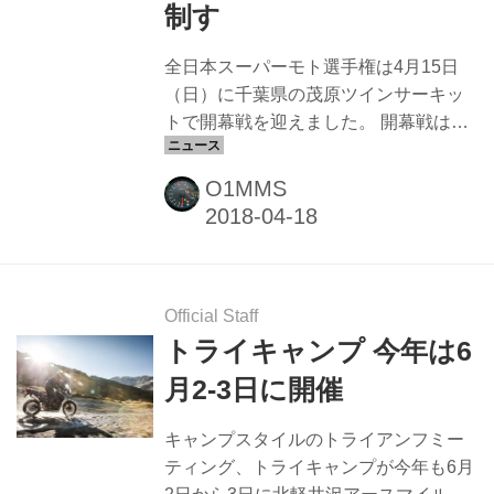
権 第2戦 IA1総合成績 1位 新井宏彰
制す
Kawas...
全日本スーパーモト選手権は4月15日
（日）に千葉県の茂原ツインサーキッ
トで開幕戦を迎えました。 開幕戦はロ
ードレースJSB1000に参戦する日浦大
治朗選手が完全優勝 開幕戦ではスーパ
O1MMS
ーモト選手権の最高峰クラスS1 PRO
に、全日本ロードレース選手権最高峰
クラスJSB1000にホンダ鈴鹿レーシン
グから参戦する日浦大治朗選手が出
場。日浦選手は2ヒート共にトップでゴ
Official Staff
ールし完全優勝を飾りました。 レース
トライキャンプ 今年は6
当日は、夜明け前から強風と雨が降る
月2-3日に開催
天候となり、決勝グリッドを決めるタ
イムアタックまではコースはウェット
キャンプスタイルのトライアンフミー
コンディション。決勝ヒート1は、ダー
ティング、トライキャンプが今年も6月
トセクションを省いたフルターマック