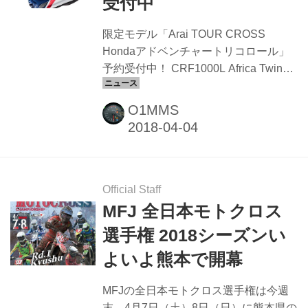
受付中
付けられます。 第2ヒートはクロスカ
ントリーコースを使った耐久レースで
限定モデル「Arai TOUR CROSS
す。各クラス一斉にスタートして規定
Hondaアドベンチャートリコロール」
時間（1時間・2時間）経過時点...
予約受付中！ CRF1000L Africa Twinを
イメージさせる大胆なトリコロールカ
ラーなデザインのヘルメット。 サイズ
O1MMS
展開：S／M／L／XL メーカー希望小売
価格：59,400円（消費税8％込） お届
け：2018年8月上旬以降 予約受付：～
2018年4月25日（水）迄 予約は、
Honda二輪車正規取扱店まで。 Honda
Official Staff
Dream ネットワーク｜Honda Honda
MFJ 全日本モトクロス
Dream ネットワークはHonda Dreamの
選手権 2018シーズンい
オフィシャルサイトです。Honda
よいよ熊本で開幕
Dreamは、お客様の大切なバイクとバ
イクの...
MFJの全日本モトクロス選手権は今週
末、4月7日（土）8日（日）に熊本県の