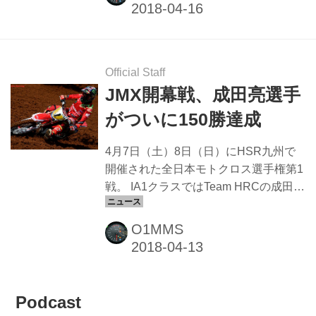
スーパークラスは、小川友幸選手が優
勝しました。 2018 全日本トライアル選
手権 第2戦 リザルト 【国際A級スーパ
ー】 順位 ｾﾞｯｹﾝ ラ イ ダ ー 車 両 チーム
名 1位 1 小川 友幸 HONDA ＨＲＣクラ
Official Staff
ブ ＭＩＴＡＮＩ 2位 2 黒山 健一
JMX開幕戦、成田亮選手
YAMAHA YAMAHA FACTORY
がついに150勝達成
RACING TEAM 3位 3 野﨑 史高
YAMAHA ＹＳＰ京葉×KEN OKUYAMA
4月7日（土）8日（日）にHSR九州で
4位 5 柴...
開催された全日本モトクロス選手権第1
戦。 IA1クラスではTeam HRCの成田亮
選手が両ヒート共に優勝し、完全勝利
をおさめました。 同大会のヒート1の
O1MMS
勝利で成田亮選手は、プロ通算150勝を
達成。 これまでIA1クラスで11度の全
日本チャンピオンを獲得した実績に通
算150勝という新たな記録を加えまし
Podcast
た。 足踏みをした150勝目 1980年5月1