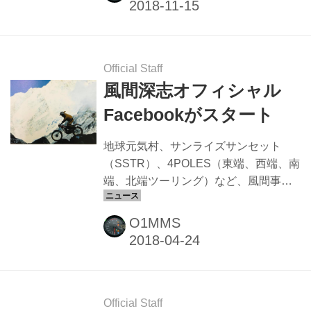
の車載機価格から10,000円（税込）割
引価格で購入できます。 助成対象エリ
ア 首都高 対象エリア：東京都、神奈川
県、埼玉県、千葉県 先着5,000台 阪神
Official Staff
高速 対象エリア：大阪府、兵庫県、京
風間深志オフィシャル
都府、奈良県、滋賀県、和歌山県 先着
Facebookがスタート
5,000台 名古屋高速 エリア：愛知県 先
着5,000台 ステップ1 平成30年度 首都
地球元気村、サンライズサンセット
高二輪車ETCキャンペーン取扱店へ ス
（SSTR）、4POLES（東端、西端、南
テップ2 申込...
端、北端ツーリング）など、風間事務
所の最新情報を知りたい人のために風
間深志オフィシャルFacebookを始めま
O1MMS
した。 ご挨拶 今日からここに新しい風
間深志のFBページを作成し、 より多く
の方々とコミュケーションを図ろうと
思います。 どうか今後ともよろしくお
願い申し上げます。 風間 深志 下の画像
Official Staff