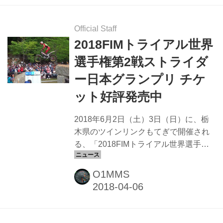
る。”乗る”モチベーションを創る雑誌が
riderです。 ジャンルはモーターサイク
ル全般でオン・オフを問いません。 発
Official Staff
売日は奇数月の28日。 バイクでこんな
2018FIMトライアル世界
シーンに出会えたら幸せだよなと思わ
選手権第2戦ストライダ
せてくれる素敵な写真が他のバイクに
ー日本グランプリ チケ
雑誌にには無い魅力です。 また三上編
集長によるモーターサイクルとその乗
ット好評発売中
り手に対する愛情...
2018年6月2日（土）3日（日）に、栃
木県のツインリンクもてぎで開催され
る、「2018FIMトライアル世界選手権
第2戦ストライダー日本グランプリ」の
チケットが好評発売中です。 世界のト
O1MMS
ップライダーが集結する日本グランプ
リ トライアル世界選手権第2戦の本大
会。世界チャンピオンをかけた世界最
高峰の技を間近に見ることができま