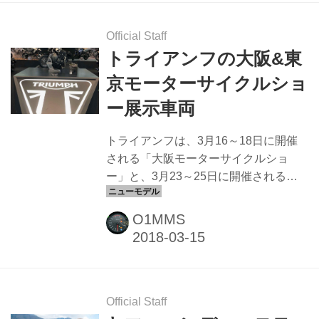
ースでは、2018年中に発売開始を控え
る「790 DUKE」や、ストリート／オ
Official Staff
フロードモデルの2018年モデルが展示
トライアンフの大阪&東
されます。 また昨年のミラノショーで
京モーターサイクルショ
も注目されていたコンセプトモデル
ー展示車両
「790 ADVENTURE」がいよいよ日本
でも初公開となります。 KTMの790ア
トライアンフは、3月16～18日に開催
ドベンチャ...
される「大阪モーターサイクルショ
ー」と、3月23～25日に開催される
「東京モーターサイクルショー」に出
展する車両を発表しました。 2018年初
O1MMS
春に発売となるボンネビル・スピード
マスターが国内初公開となります。 オ
フロード系では、新モデルのタイガー
800、タイガー1200、ストリートスク
ランブラーを展示します。 トライアン
Official Staff
フ 大阪モーターサイクルショー 展示車