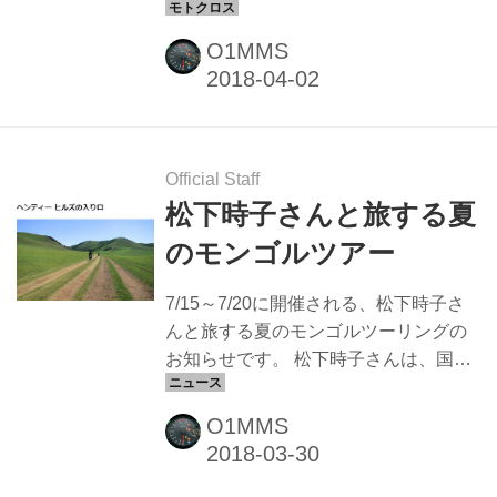
く展示されました。 その中から、今回
は全日本モトクロス選手権に参戦した
O1MMS
ヤマハファクトリーマシン
「YZ250FM」をご紹介します。 2017
年全日本モトクロス選手権にファクト
リーチームで参戦したヤマハ ヤマハは
2017年の全日本モトクロス選手権に
Official Staff
「YAMAHA FACTORY RACING
松下時子さんと旅する夏
TEAM」としてファクトリーチームで
のモンゴルツアー
参戦しました。 IA1クラスにはファクト
リーマシン「YZ450FM」で平田優選手
7/15～7/20に開催される、松下時子さ
が、IA2クラスにはファクトリーマシン
んと旅する夏のモンゴルツーリングの
「YZ250FM」で渡辺祐介選手が参...
お知らせです。 松下時子さんは、国内
外の林道を走り、バイク雑誌などの寄
稿も数多いオフロードライダーです。
O1MMS
モンゴルも度々訪れその魅力を発信し
続けています。 今回ご紹介するツアー