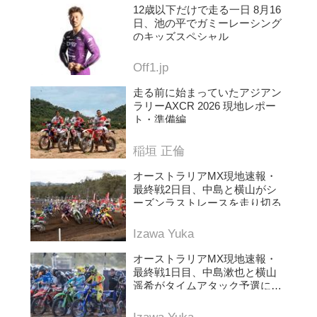
12歳以下だけで走る一日 8月16
日、池の平でガミーレーシング
のキッズスペシャル
Off1.jp
走る前に始まっていたアジアン
ラリーAXCR 2026 現地レポー
ト・準備編
稲垣 正倫
オーストラリアMX現地速報・
最終戦2日目、中島と横山がシ
ーズンラストレースを走り切る
Izawa Yuka
オーストラリアMX現地速報・
最終戦1日目、中島漱也と横山
遥希がタイムアタック予選に挑
む