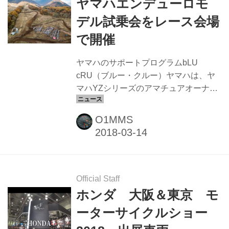
ヤマハエンデューロモ
両 ・タイガー1200XCA＆XRT ・タイ
デル試乗会をレース会場
ガー800XCA＆XRT ・ボンネビル・ス
で開催
ピードマスター ・ボンネビル・ボバー
ブラック ・ストリートスクランブラー
ヤマハのサポートプログラムbLU
・スラクストンR ・ストリートトリプ...
cRU（ブルー・クルー）ヤマハは、ヤ
マハYZシリーズのアマチュアオーナー
のためのレース参戦サポートプログラ
ム ｂLU cRU（ブルー・クルー）を実
O1MMS
施しています。 bLU cRU（ブルー・ク
ルー）では、ヤマハのモトクロス・エ
ンデューロモデル購入者を対象とした
メンバー限定特典の他、レーシングサ
ービスやスクールの実施、好成績を残
Official Staff
したメンバーへの賞典設定など、レー
ホンダ 大阪＆東京 モ
ス活動の全方位的なサポートを行って
ーターサイクルショー
います。 ヤマハ エンデューロモデルの
試乗会 様々なメニューがあるbLU