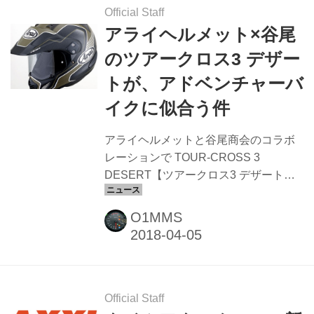
す。 昨年まで11連覇を達成している絶
Official Staff
対王者、レプソルホンダチームのトニ
アライヘルメット×谷尾
ー・ボウの他、トニー・ボウのチーム
のツアークロス3 デザー
メイト、2004年の世界チャンピオン、
トが、アドベンチャーバ
フジガスこと藤波貴久、TRRSのマシ
ンを駆るアダム・ラガ、ガスガスのジ
イクに似合う件
ェロニ・ファハルド、ハイメ・ブス
ト、ベータのベテラン、アル...
アライヘルメットと谷尾商会のコラボ
レーションで TOUR-CROSS 3
DESERT【ツアークロス3 デザート】
が発売中です。 アライヘルメットのツ
アークロスは、シールド装着のオフロ
O1MMS
ードヘルメットとして多くのオフロー
ドライダーに愛用されているヘルメッ
トです。 シールドを上げればゴーグル
の使用もでき、またバイザーを外して
ターミネータースタイルのオンロード
Official Staff