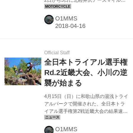
2日から3日に北軽井沢アースマイルビ
で行われました。 午後...
レッジにて開催されます。 イベントも
盛り沢山 ROAD TEST RIDEING New
O1MMS
Tigerシリーズ、スピードマスター、ス
トリートトリプル、ボバーなど最新モ
デルに試乗 ライディングスクール ワン
コインチャリティ（500円） 柏秀樹さ
んによるオフロードのライディングス
Official Staff
クール１回先着１０名 ①１２：００－
全日本トライアル選手権
１３：００（ブレーキ） ②１３：３０
Rd.2近畿大会、小川の逆
－１４：３０（Uターン） ③１５：０
襲が始まる
０－１６：００（コーナーリング） ゲ
レンデライディング 風間晋之介さんの
4月15日（日）に和歌山県の湯浅トライ
先導で自分のバイクでゲレンデを体験...
アルパークで開催された、全日本トラ
イアル選手権第2戦近畿大会の結果速報
です。 快晴でコースコンディションも
ドライの中で行われた第2戦。 国際A級
O1MMS