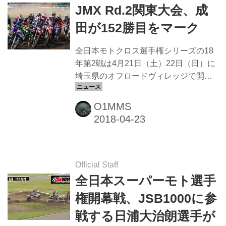
をクリックすると新しいfacebookペー
JMX Rd.2関東大会、成
ジに行けます 風間深志 風間深志 - いい
田が152勝目をマーク
ね！1件 · 2人が話題にしています - マス
コミ 風間事務所 〒150-0012 東京都渋
全日本モトクロス選手権シリーズの18
谷区広尾1-9-18 北村ビル2F TEL 03...
年第2戦は4月21日（土）22日（日）に
埼玉県のオフロードヴィレッジで開催
され、今年も「埼玉トヨペットCUP」
として実施された関東大会。今季の同
O1MMS
シリーズは、春のみの年1回開催となっ
ている。 IA1総合優勝はカワサキの新井
宏彰選手！ IA1クラス午前のヒート1と
午後のヒート2の総合成績で、
Kawasaki Team GREENの新井宏彰選
Official Staff
手が優勝を飾りました。 総合2位は同
全日本スーパーモト選手
じくKawasaki Team GREENの小方誠
権開幕戦、JSB1000に参
選手。 総合3位はTeam HRCの成田亮選
戦する日浦大治朗選手が
手選手でした。 全日本モトクロス選手