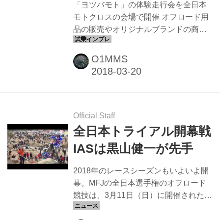
「ヨツバモト」の体験走行会を全日本
モトクロスの会場で開催 オフロード用
品の販売やオリジナルブランドの商品
展開を行うダートフリークが、新たに
展開するキッズバイクブランドが「ヨ
O1MMS
ツバキッズ」です。 「子供たちと二輪
車の関係をグッと近づけて、もっとも
っとバイクや自転車で遊んでもらお
う」をコンセプトに、キッズ向けの電
動バイク「ヨツバモト」をラインナッ
Official Staff
プしています。 昨年の全日本モトクロ
全日本トライアル開幕戦
ス選手権では、各会場で展示テントを
IASは黒山健一が先手
設け実車を紹介していたので、見かけ
た方も多いかと思いますが、今年は全
2018年のレースシーズンもいよいよ開
日本モトクロス選手権の会場で体験走
幕。MFJの全日本選手権のオフロード
行会が開催されます。 （第3戦を除く
競技は、3月11日（日）に開催された全
全戦） 「ヨツバモト」とは？ 「ヨツバ
日本トライアル選手権から幕を開けま
モト」...
した。 全日本トライアル選手権の開幕