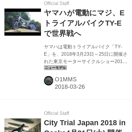
の？ そういったことに不安を感じる方
Official Staff
も多いでしょう。 そのような方に最適
ヤマハが電動にマジ、E
のオフロード体験として、会場に手ぶ
トライアルバイクTY-E
らで行くだけでOKのオフロードヴィレ
で世界戦へ
ッジの「モトクロスごっこ」をご紹介
します。 初めてのオフロードに最
ヤマハは電動トライアルバイク「TY-
適！！手ぶらで楽しめる「モトクロス
E」を、2018年3月23日～25日に開催さ
ごっこ」 埼玉県川越市のウエストポイ
れた東京モーターサイクルショー2018
ント...
で世界初公開しました。 黒山健一選手
による「TY-E」デモンストレーション
O1MMS
当日はヤマハブースでの展示の他に、
野外ステージでは黒山健一選手による
デモンストレーションも行われまし
た。 軽快なモーター音を響かせながら
走り回り、その運動性能の高さも披露
Official Staff
しました。 ヤマハの電動トライアルバ
City Trial Japan 2018 in
イク「TY-E」とは ヤマハの電動トライ