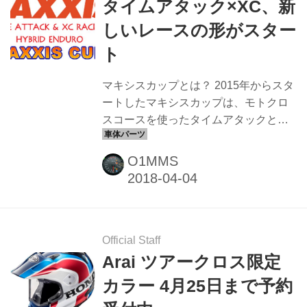
ヘルメットしても使用できる1個で3通
タイムアタック×XC、新
りに使えるヘルメットです。 林道に行
しいレースの形がスター
くまでの移動中はシールドを使用し快
ト
適な移動を行い、林道に到着したらゴ
ーグルを装着し、ハードな走行にも備
マキシスカップとは？ 2015年からスタ
えられます。 ツーリングメインのオフ
ートしたマキシスカップは、モトクロ
ロードライダーにはなんとも使...
スコースを使ったタイムアタックと、
クロスカントリー耐久レースの2ヒート
制のオフロードレースです。 クロスカ
O1MMS
ントリーは、初心者向けコースの1時間
と、中上級者向けの2時間クラスが設定
されますので、様々なレベルの方が楽
しめる内容になっています。 第1ヒー
トはモトクロスコースを使ったタイム
Official Staff
アタック。規定時間内なら何周走って
Arai ツアークロス限定
も良く、1台づつタイム計測がされま
カラー 4月25日まで予約
す。1周のタイムが良かった順に順位が