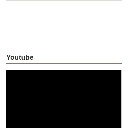
日生まれの成田亮選手は、今年38歳に
なるベテランライダーです。 15歳で国
際A級に昇格以来、プロライダーとして
23年目となる今シーズンの開幕戦でつ
いに150勝を達成しました。 これま
で、2002年～2004年...
Youtube