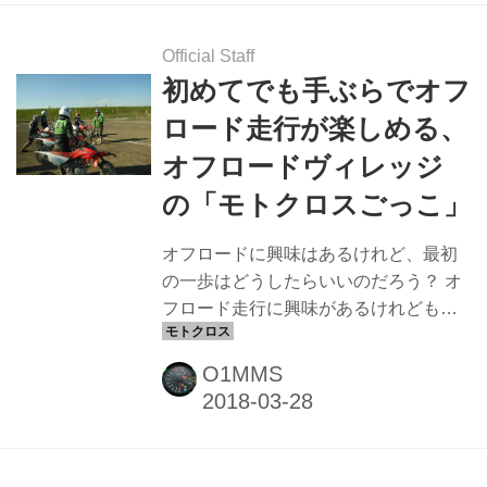
は、遥かなる草原に広い裾野を優雅に
広げた2000m級のヘンティー山脈をオ
フロードバイクでツーリングするとい
Official Staff
うもの。 ツアー開催の7月は高山植物
初めてでも手ぶらでオフ
が咲き誇り、夢の中のような美しい景
ロード走行が楽しめる、
色を走ることができます。 5泊6日のツ
オフロードヴィレッジ
アーは、航空券、宿泊(ホテルとゲルを
モチーフにした公共宿泊施設)代、バイ
の「モトクロスごっこ」
ク、日本語通訳とコックの同行、サポ
ートカー、至れり尽くせ...
オフロードに興味はあるけれど、最初
の一歩はどうしたらいいのだろう？ オ
フロード走行に興味があるけれども、
なかなか踏み出す勇気が無い方も多い
と思います。 オフロードを走るにはオ
O1MMS
フロードバイクも必要だし、ブーツや
プロテクターなどのオフロード用の装
備も必要です。 そもそも、オフロード
ってどんな感じなの？自分には走れる