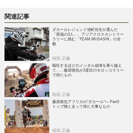
関連記事
ダカールレジェンド池町佳生が選んだ
「異端の3人」。アジアクロスカントリー
ラリーに挑む「TEAM MUSASHI」の全
貌
稲垣 正倫
嘔吐するほどのメンタル崩壊を乗り越え
て……藤原慎也が2度目のモロッコラリー
で得たもの
稲垣 正倫
藤原慎也アフリカの“ダカール”へ Part3
トップ陣と走って得た大事なもの
稲垣 正倫