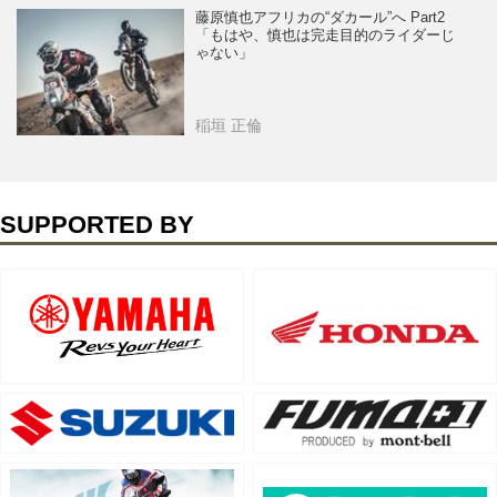
藤原慎也アフリカの“ダカール”へ Part2
「もはや、慎也は完走目的のライダーじ
ゃない」
稲垣 正倫
SUPPORTED BY