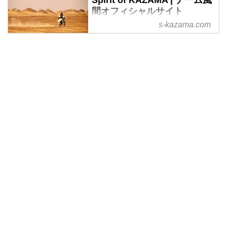
間オフィシャルサイト
s-kazama.com
史上初めてモーターサイクルで北
極点・南極点に到達した世界的冒
険家・風間深志。その三男であ
り、俳優にして国際A級モトクロ
スライダーの風間晋之介。
「SPIRIT OF KAZAMA」では、
この“風間”親子の様々な活動をま
とめ、発信していきます。