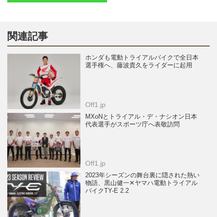
関連記事
ホンダも電動トライアルバイクで全日本
選手権へ、藤波貴久をライダーに起用
Off1.jp
MXoNとトライアル・デ・ナシオン日本
代表選手がスポーツ庁へ表敬訪問
Off1.jp
2023年シーズンの舞台裏に隠された熱い
物語、黒山健一✕ヤマハ電動トライアル
バイクTY-E 2.2