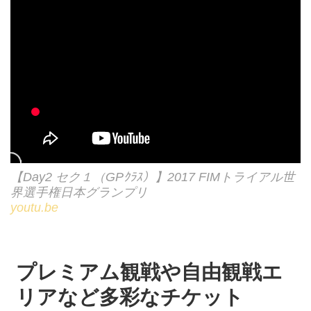
【Day2 セク１（GPｸﾗｽ）】2017 FIMトライアル世
界選手権日本グランプリ
youtu.be
プレミアム観戦や自由観戦エ
リアなど多彩なチケット