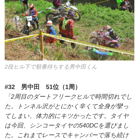
2段ヒル下で順番待ちする男中田くん
#32 男中田 51位（1周）
「2周目のダートフリークヒルで時間切れでし
た。トンネル沢がとにかく辛くて全身が攣っ
てしまい、体力的にキツかったです。タイヤ
は今回、シンコータイヤの540DCを選びまし
た。これまでレースでキャンバーで落ち続け