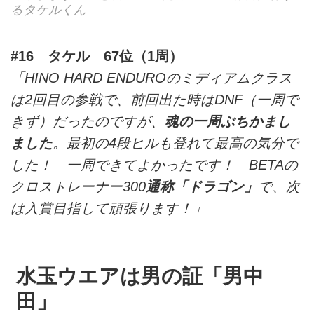
るタケルくん
#16 タケル 67位（1周）
「HINO HARD ENDUROのミディアムクラス
は2回目の参戦で、前回出た時はDNF（一周で
きず）だったのですが、
魂の一周ぶちかまし
ました
。最初の4段ヒルも登れて最高の気分で
した！ 一周できてよかったです！ BETAの
クロストレーナー300
通称「ドラゴン」
で、次
は入賞目指して頑張ります！」
水玉ウエアは男の証「男中
田」