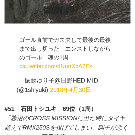
ゴール直前でガス欠して最後の最後
まで出し切った。エンストしながら
のゴール。魂の1周
pic.twitter.com/dNunXcA7Fz
— 振動ゆり子@日野HED MID
(@1shiyuki)
2018年4月30日
#51 石田トシユキ 69位（1周）
「勝沼のCROSS MISSIONに出た時にタイヤ
越えでRMX250Sを投げてしまい、調子が悪く