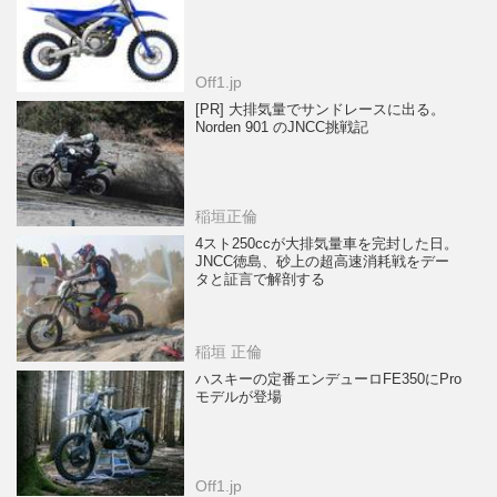
Off1.jp
[PR] 大排気量でサンドレースに出る。
Norden 901 のJNCC挑戦記
稲垣正倫
4スト250ccが大排気量車を完封した日。
JNCC徳島、砂上の超高速消耗戦をデー
タと証言で解剖する
稲垣 正倫
ハスキーの定番エンデューロFE350にPro
モデルが登場
Off1.jp