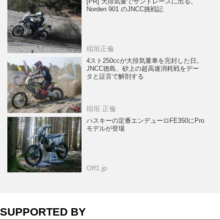
[PR] 大排気量でサンドレースに出る。
Norden 901 のJNCC挑戦記
稲垣正倫
4スト250ccが大排気量車を完封した日。
JNCC徳島、砂上の超高速消耗戦をデー
タと証言で解剖する
稲垣 正倫
ハスキーの定番エンデューロFE350にPro
モデルが登場
Off1.jp
SUPPORTED BY