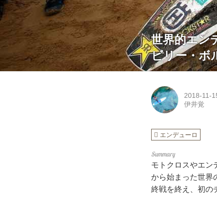
世界的エン
ビリー・ボ
2018-11-1
伊井覚
エンデューロ
モトクロスやエン
から始まった世界のハー
終戦を終え、初の