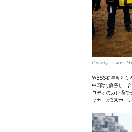
Photo by Future 7 M
WESS初年度と
中2戦で優勝し、
ロデオのガレ場で
ッカーが330ポイ