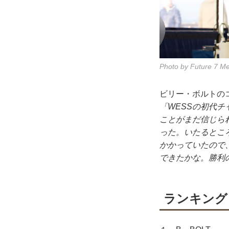
Photo by Future 7 M
ビリー・ボルトのコ
「WESSの初代
ことがまだ信じられな
った。いたるとこ
かかっていたので
できたかな。勝利
ランキング