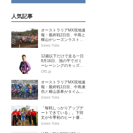
人気記事
オーストラリアMX現地速
報・最終戦2日目、中島と
横山がシーズンラストレ
ースを走り切る
Izawa Yuka
12歳以下だけで走る一日
8月16日、池の平でガミ
ーレーシングのキッズス
ペシャル
Off1.jp
オーストラリアMX現地速
報・最終戦1日目、中島漱
也と横山遥希がタイムア
タック予選に挑む
Izawa Yuka
「毎戦しっかりアップデ
ートできている」。下田
丈が今季初のヒート優勝
&ランキングトップに浮
Izawa Yuka
上。AMAプロモトクロス
第5戦レッドバッド