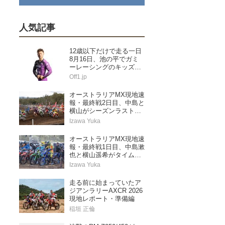
人気記事
12歳以下だけで走る一日
8月16日、池の平でガミ
ーレーシングのキッズス
ペシャル
Off1.jp
オーストラリアMX現地速
報・最終戦2日目、中島と
横山がシーズンラストレ
ースを走り切る
Izawa Yuka
オーストラリアMX現地速
報・最終戦1日目、中島漱
也と横山遥希がタイムア
タック予選に挑む
Izawa Yuka
走る前に始まっていたア
ジアンラリーAXCR 2026
現地レポート・準備編
稲垣 正倫