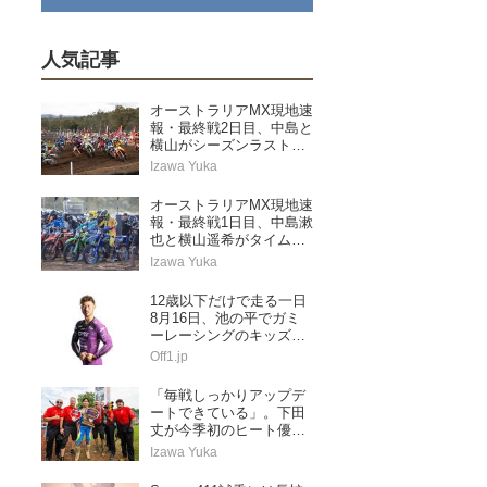
人気記事
オーストラリアMX現地速
報・最終戦2日目、中島と
横山がシーズンラストレ
ースを走り切る
Izawa Yuka
オーストラリアMX現地速
報・最終戦1日目、中島漱
也と横山遥希がタイムア
タック予選に挑む
Izawa Yuka
12歳以下だけで走る一日
8月16日、池の平でガミ
ーレーシングのキッズス
ペシャル
Off1.jp
「毎戦しっかりアップデ
ートできている」。下田
丈が今季初のヒート優勝
&ランキングトップに浮
Izawa Yuka
上。AMAプロモトクロス
第5戦レッドバッド