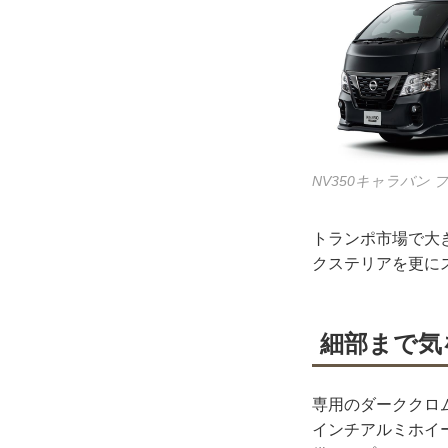
NV350キャラバン
トランポ市場で大
クステリアを更に
細部まで気
専用のダーククロ
インチアルミホイ