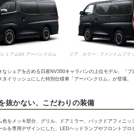
 プレミアムGX アーバンクロム
リア カラー：ファントムブラ
きなシェアを占める日産NV350キャラバンの上位モデル、「プ
スタイリッシュにした特別仕様車「アーバンクロム」が登場。
を抜かない、こだわりの装備
ム色をメッキ部分、グリル、ドアミラー、バックドアフィニッシ
ールを専用デザインにした。LEDヘッドランプやフロントプロ