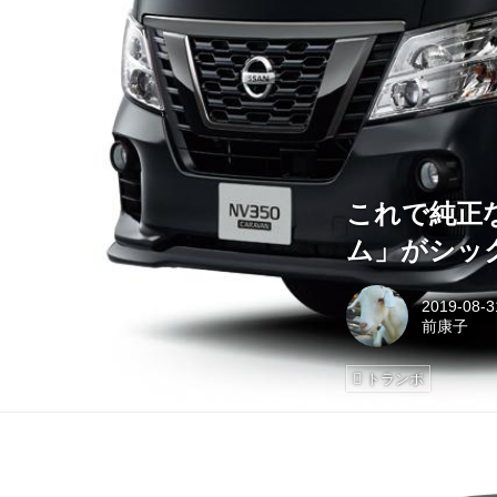
これで純正
ム」がシッ
2019-08-3
前康子
トランポ