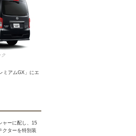
ック
レミアムGX」にエ
ャーに配し、15
テクターを特別装