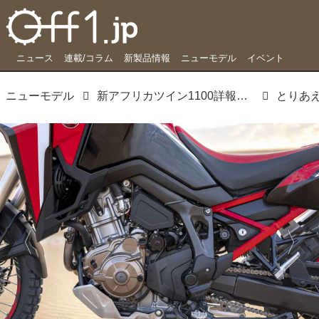
ニュース
連載/コラム
新製品情報
ニューモデル
イベント
ニューモデル
新アフリカツイン1100詳報、クルコン・1100cc・電子制御…しかし、その真の目的は…？
とりあ