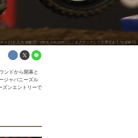
キスト)を入力(省略可) / site.to.link.com - ここをクリックして引用元を入力(省略可)
ラウンドから開幕と
パージャパニーズル
ーズンエントリーで