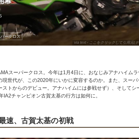
開幕
5
ーパークロス
via text - ここをクリックして引用元(テ
AMAスーパークロス。今年は1月4日に、おなじみアナハイム
の現世代が、この2020年にいかに変容するのか。また、スー
ーストからのデビュー。アナハイムには参戦せず）、そしてシ
8年IA2チャンピオン古賀太基の行方は如何に。
最速、古賀太基の初戦