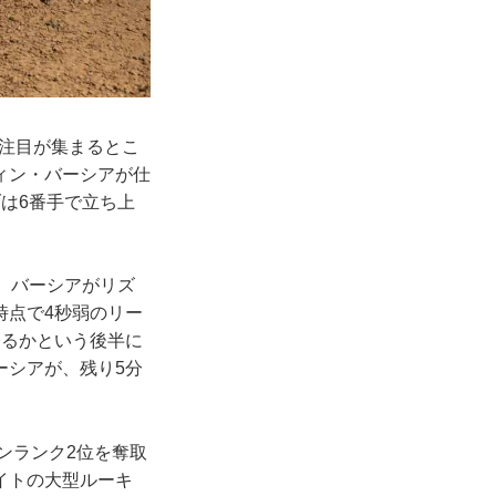
に注目が集まるとこ
ィン・バーシアが仕
は6番手で立ち上
、バーシアがリズ
時点で4秒弱のリー
切るかという後半に
ーシアが、残り5分
ズンランク2位を奪取
イトの大型ルーキ