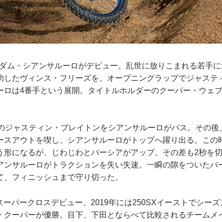
らアダム・シアンサルーロがデビュー。乱世に放りこまれる若手
功したヴィンス・フリーズを、オープニングラップでジャステ
ーロは4番手という展開。タイトルホルダーのクーパー・ウェブ
手のジャスティン・ブレイトンをシアンサルーロがパス。その後
ースアウトを喫し、シアンサルーロがトップへ躍り出る。この
う形になるが、じわじわとバーシアがアップ。その差も2秒を
アンサルーロがトラクションを失い失速。一瞬の隙をついたバ
て、フィニッシュまで守り切った。
年にスーパークロスデビュー、2019年には250SXイーストでシー
・クーパーが優勝。目下、下田とならべて比較されるチームメ