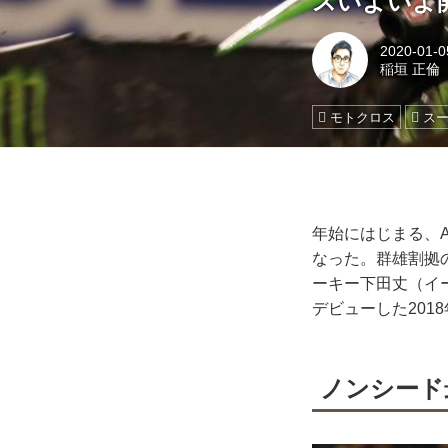
スいよいよ
2020-01-0
稲垣 正倫
モトクロス
ス
年始にはじまる、
なった。群雄割拠
ーキー下田丈（イ
デビューした201
ノンシード