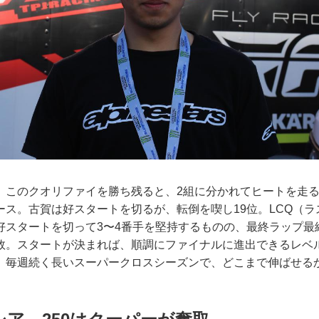
、このクオリファイを勝ち残ると、2組に分かれてヒートを走
ース。古賀は好スタートを切るが、転倒を喫し19位。LCQ（
好スタートを切って3〜4番手を堅持するものの、最終ラップ最
敗。スタートが決まれば、順調にファイナルに進出できるレベ
。毎週続く長いスーパークロスシーズンで、どこまで伸ばせる