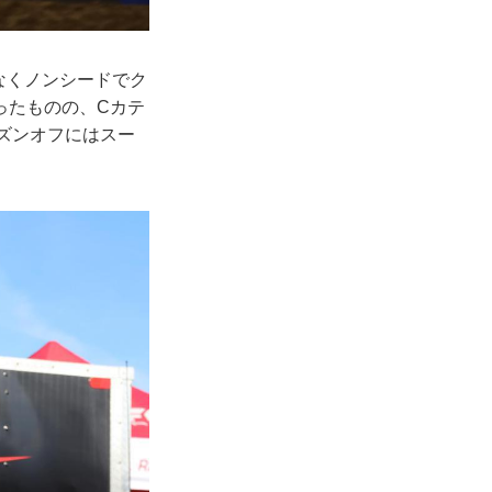
なくノンシードでク
ったものの、Cカテ
ズンオフにはスー