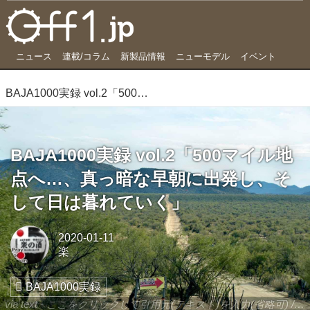
ニュース
連載/コラム
新製品情報
ニューモデル
イベント
BAJA1000実録 vol.2「500マイル地点へ…、真っ暗な早朝に出発し、そして日は暮れていく」
BAJA1000実録 vol.2「500マイル地
点へ…、真っ暗な早朝に出発し、そ
して日は暮れていく」
2020-01-11
楽
BAJA1000実録
via text - ここをクリックして引用元(テキスト)を入力(省略可) / site.to.link.com - ここをクリックして引用元を入力(省略可)