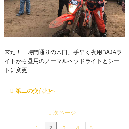
来た！ 時間通りの木口。手早く夜用BAJAラ
イトから昼用のノーマルヘッドライトとシー
トに変更
第二の交代地へ
次ページ
1
2
3
4
5