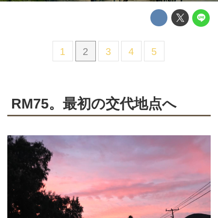
1
2
3
4
5
RM75。最初の交代地点へ