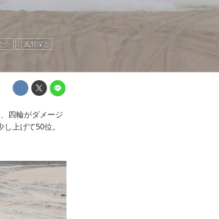
之介
風間深志
輪、四輪がダメージ
少し上げて50位。