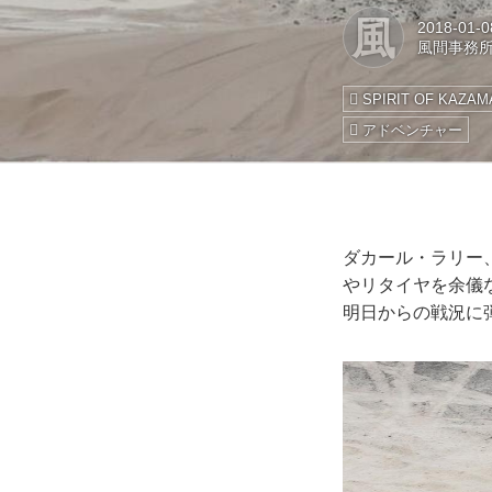
風
2018-01-0
風間事務
SPIRIT OF KAZAM
アドベンチャー
ダカール・ラリー
やリタイヤを余儀な
明日からの戦況に