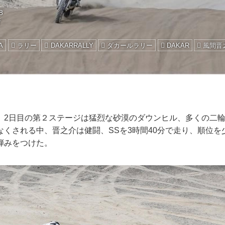
8
所
A
ラリー
DAKARRALLY
ダカールラリー
DAKAR
風間晋
、2日目の第２ステージは猛烈な砂漠のダウンヒル、多くの二
くされる中、晋之介は健闘、SSを3時間40分で走り、順位を
弾みをつけた。