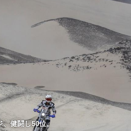
ジ、健闘し50位。