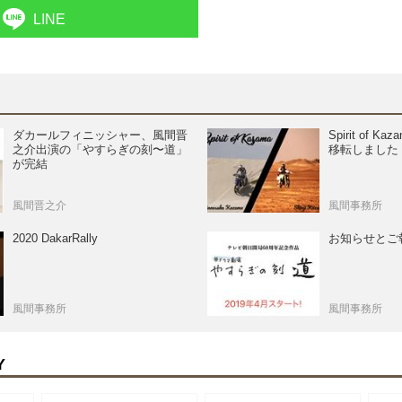
LINE
ダカールフィニッシャー、風間晋
Spirit of K
之介出演の「やすらぎの刻〜道」
移転しました
が完結
風間晋之介
風間事務所
2020 DakarRally
お知らせとご
風間事務所
風間事務所
Y