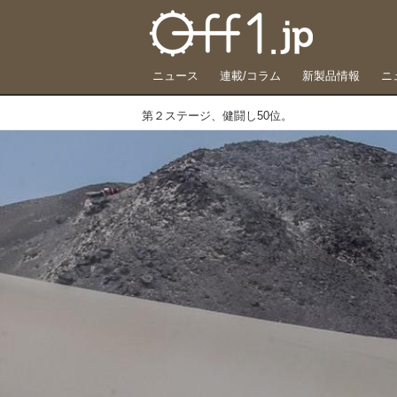
ニュース
連載/コラム
新製品情報
ニ
第２ステージ、健闘し50位。