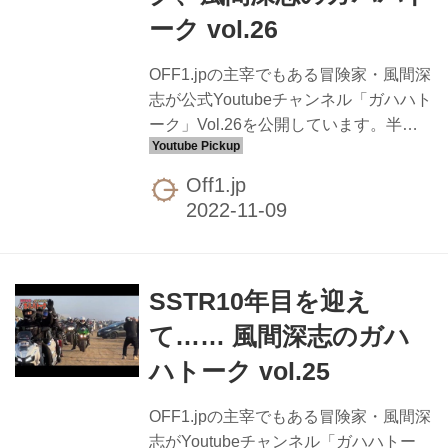
田から5時間半のフライトを経て、モン
ーク vol.26
ゴルの表玄関となる「チンギスハーン
新国際空港」（2021年完成）に降り立
OFF1.jpの主宰でもある冒険家・風間深
つ。出迎えてくれたの...
志が公式Youtubeチャンネル「ガハハト
ーク」Vol.26を公開しています。半年
間に渡り開催されてきた「にっぽん応
援ツーリング」のファイナルミーティ
Off1.jp
ングの様子を見ることができます。
SSTR10年目を迎え
て…… 風間深志のガハ
ハトーク vol.25
OFF1.jpの主宰でもある冒険家・風間深
志がYoutubeチャンネル「ガハハトー