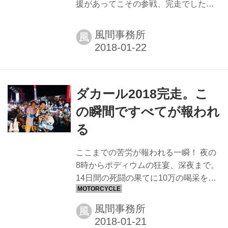
援があってこその参戦、完走でした。
IAワタライさんも揃い、昔話も懐かし
このダカールには本当に沢山のドラマ
みました。 抽選会では豪華景品など全
があり、それぞれがこれにかける想い
員に当たる数が用意されていて驚きま
風間事務所
風
は計り知れないなと思いました 更新が
した。 本当にありがとうございます。
出来なかったマラソンステージでのマ
そ...
シントラブル 翌日のレースを走りきる
事がほぼ絶望的に思った夜の19時過
ダカール2018完走。こ
ぎ、2、3日前から話す様になったライ
ダーがパーツさえ手に入ればオレが一
の瞬間ですべてが報われ
緒に直すと言ってくれた。 なるべく睡
る
眠時間を確保したいダカールのレース
中に、他者のトラブルに何の迷いもな
ここまでの苦労が報われる一瞬！ 夜の
く自分の睡眠時間を投げ出してくれる
8時からポディウムの狂宴、深夜まで。
と言った。 また別のヤツは同じヤマハ
14日間の死闘の果てに10万の喝采を浴
系のライダーにパーツの有無と対処...
びる気分は何とも言えない。去年より
幾分厚くなったメダルを下げてご満悦
風間事務所
風
の晋之介。 ヤマハマシン2位と言うこ