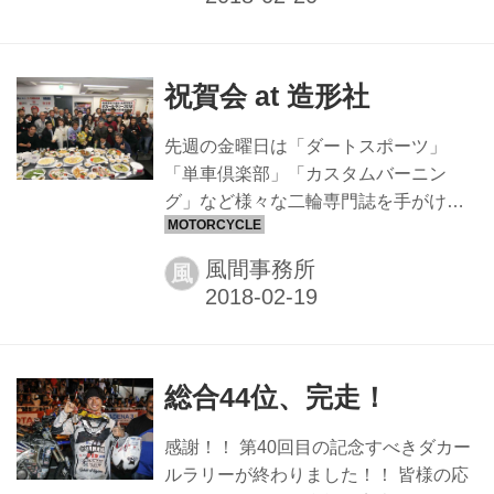
祝賀会 at 造形社
先週の金曜日は「ダートスポーツ」
「単車倶楽部」「カスタムバーニン
グ」など様々な二輪専門誌を手がける
造形社さん主催でダカールラリー完走
祝賀会を催していただきました 全日本
風間事務所
風
モトクロスV9チャンピオン東福寺さん
や、僕がキッズの頃からお世話になっ
ている世界一のサスペンション屋さん
MHP（モトハウス）の山下さんなど、
総合44位、完走！
多くの方々にお越しいただきました。
国際B級時代、全日本モトクロスをダー
感謝！！ 第40回目の記念すべきダカー
トスポーツレーシングから参戦した事
ルラリーが終わりました！！ 皆様の応
もあるのですが、当時編集部員だった