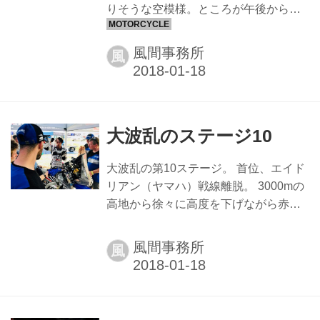
すところ後4ステージとなり、まだまだ
りそうな空模様。ところが午後からは
何がおこるか分からないが、KTM17連
大変な砂埃を上空に巻き上げる砂嵐。
覇に向けてまた一歩コマ...
砂地獄、猛暑、酸欠、、改めてダカー
風間事務所
風
ルの厳しさを知る。 6時25分スタート
の晋之介、少しの体調不良を訴えてい
たがSS280のゴールは44位。総合でも
44位と順位を上げた。 トップは一昨年
大波乱のステージ10
のチャンピオン、トビー・プライス。
総合では32h21m08のKTMのマッタス
大波乱の第10ステージ。 首位、エイド
選手が２位ホンダのジョアン・B選手に
リアン（ヤマハ）戦線離脱。 3000mの
40差でまさっている。
高地から徐々に高度を下げながら赤土
の山並み、幾つかの砂丘を越えて、平
地に降りると気温は43度だった。細か
風間事務所
風
くアップダウンを繰り返すキャメルグ
ラスのステージで何人ものトップライ
ダーが足をすくわれてしまった。 初の
優勝も目前の勢いにのるヤマハのエイ