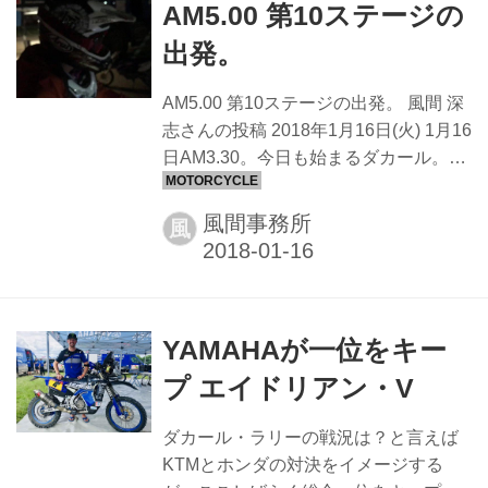
AM5.00 第10ステージの
ドリアン・VBはゴール手前のたった
3kmの地点で大転倒。鎖骨、胸骨を折
出発。
って戦線離脱。そしてホンダの本命ケ
ビン・ベナビスもキャメルに足をすく
AM5.00 第10ステージの出発。 風間 深
われて１８位。 結果、KTMのマッタ
志さんの投稿 2018年1月16日(火) 1月16
ス・ウォークナーが総合でも首位に立
日AM3.30。今日も始まるダカール。
ち、KTMの牙城の厚さを見せつけられ
AM5.33のスタートに合わせ2時間前に
た思い。 一方、日本人ライダー...
起きる。心を落ち着かせ、何も語ら
風間事務所
風
ず、軽い食事を済ませ、黙々と準備に
取り掛かる。１つの忘れ物もあっては
ならない。その後の戦況に大きく関わ
るから。その日の天候、コース状況、
YAMAHAが一位をキー
走行距離、その他に合わせ万端整えス
タートを切る。 今日の晋之介、あと5
プ エイドリアン・V
日後のゴールを目掛け、心が座って来
た感じがした。さて、今日の始めは
ダカール・ラリーの戦況は？と言えば
320kmのリエゾン、その後のSS440km
KTMとホンダの対決をイメージする
で戦う。かなりの難関らしい？ 戦いを