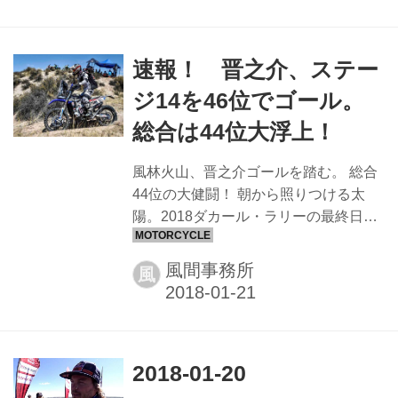
とで総合16位のロドニー・ラコタ選手
と共にヤマハワークスと一緒の記念写
真。 とにかく、夜中まで延々と続くダ
速報！ 晋之介、ステー
カールのフィナーレを飾る狂宴だっ
た。
ジ14を46位でゴール。
総合は44位大浮上！
風林火山、晋之介ゴールを踏む。 総合
44位の大健闘！ 朝から照りつける太
陽。2018ダカール・ラリーの最終日は
アルゼンチンの第二の都市コルドバ郊
外のSS120kmで行われた。少々熱気味
風間事務所
風
だった晋之介は、これが最後の日と、
父親の故郷の風林火山の旗を握り締め
てラストラン。 結果は1h49m30sで45
位ゴール。SSトップはホンダのケビン
2018-01-20
が健闘したが、やはり総合タイトルは
KTMのマティアス・ウォークナーの手