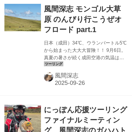
びのパンク……。 9月8日、夜の冷気が
風間深志 モンゴル大草
漂う草原のキャンプ地での真夜中のト
イレ。上空を見上げれば、満天の星が
原 のんびり行こうぜオ
これでもかと瞬いている。光の一つひ
フロード part.1
とつが輪郭までくっきり見える夜空な
ど、日本ではそうそう出会えるもので
日本（成田）34℃、ウランバートル5℃
はない。そんな素晴らしい夜に僕の眠
から始まった大大大冒険！！ 9月6日。
りを妨げたのは隣人の発する、まるで
真夏の暑さが続く成田空港の気温は
轟音のような大イビキだった。つくづ
34℃だった。これから始まるのは、モ
く“耳栓”...
ンゴルの大草原をオフロードバイクで
風間深志
1000kmを駆け抜ける7日間の旅、であ
る。 かつて、モンゴルを走った経験の
ある者もいれば、初めての人もいる。
待ち合わせの成田空港第2ターミナルの
にっぽん応援ツーリング
カウンター前に集結したメンバーは計6
名。「初めまして！」と、顔を合わせ
ファイナルミーティン
た瞬間から、もう既に「モンゴルを共
グ、風間深志のガハハト
に走る親愛なる仲間」になった。 2 成