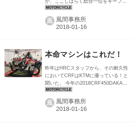
が、ここしばらく総合一位をキープし
前に、、朝のサムライの顔です。
ているのはヤマハのエースライダーの
エイドリアン・VB選手（27才・仏）。
風間事務所
風
エイドリアン選手はこれまてにダカー
ルの覇者にはなった事はないが2017年
は４位、またフランスで有名なル・ト
ゥケ（1000人が出るビーチエンデュー
本命マシンはこれだ！
ロ）の3年連続チャンピオンだ。 今日
第8ステージを終えた段階で総合タイム
昨年はHRCスタッフから、その耐久性
は27h22m08s。これを追うホンダのベ
においてCRFはKTMに優っている！と
ナベス・ケビン（アルゼンチン）が
聞いた。 今年の2018CRF450DAKAR
27h22m25sと、たった17秒差で迫って
はどうなんだろう？現地に赴くHRCス
いる。 ちなみに、３位はKTMのウォー
タッフによると、各部を更なる改良を
ク・マッタース選手の27h28m37s、４
風間事務所
風
加えて戦闘力と走安性を向上させ、一
位...
部車両には電子制御のサスペンション
を採用している。 結果か楽しみなのだ
が、今年は去年より格段にその可能性