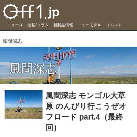
ニュース
連載/コラム
新製品情報
ニューモデル
イベント
風間深志
風間深志
風間深志 モンゴル大草
原 のんびり行こうぜオ
フロード part.4（最終
回）