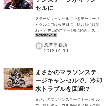
かも知れない？と言えなくもないの
セルに
だ。何故ならは全く同一要素であって
も風向きによっては、全く逆方面に向
ステージキャンセルにつきモーターサ
かう事はいくらだってある。だからこ
イクル部門は移動日に。総合順位は変
そ、どんな実力者であっても人は祈る
わらず 先日のステージ9に続き、ステ
のだろう。 ともあれ、晋之介。明日の
ージ12はステージコンディションが劣
今大会...
悪であることから、モーターサイク
風間事務所
風
ル、クアッドには危険が高いとしてマ
ラソンステージがキャンセルとなっ
た。二輪部門のライダーたちがスター
トする早朝の時間帯に発生する濃い霧
まさかのマラソンステ
で、レースコントロールのヘリコプタ
ーが飛行できないことに加え、ルート
ージキャンセルで、冷却
上にある渡河セクションが降雨の影響
水トラブルを回避!?
で増水しており、走行が危険と判断さ
れた。 総合順位は変わらずKTMのマテ
まさかのマラソンステージキャンセル
ィアス•ウォークナーが1位。2位の
で、冷却水トラブルを回避!? 星への願