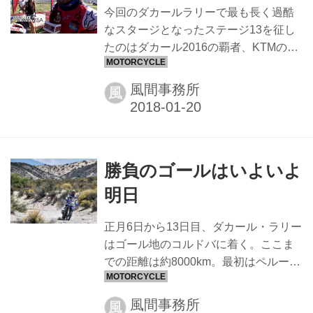
今回のダカールラリーで最も長く過酷
に握り締められた。KTM強し17連勝！
なスタージとなったステージ13を征し
現時点での総合順位リザルト
たのはダカール2016の覇者、KTMのト
ビー・プライス。現在も総合順位トッ
プはKTMのマティアス・ウォークナー
風間事務所
風
で、KTMが17連覇達成に王手をかけ
た。総合1位マティアス・ウォークナー
は2位のHONDAケビン•ベナバイズと22
分31秒の差をつけているが、まだまだ
勝負のゴールはいよいよ
何がおこるか分からない。いよいよダ
カールラリー2018も残すところあと1
明日
ステージ。 1.KTM M.ウォークナー
2.HONDA ケビン・ベナバイズ 3.KTM
正月6日から13日目、ダカール・ラリー
T.プライス 4.KTM A.メオ 5.KTM G.ファ
はゴール地のコルドバに着く。ここま
レス
での距離は約8000km。最初はペルーの
地獄の様な振い落としの砂丘4日間だっ
た。 そして、高山病と寒さに打ち震え
風間事務所
風