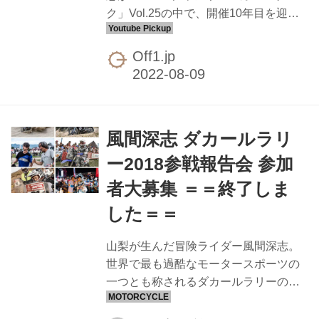
ク」Vol.25の中で、開催10年目を迎え
たSSTR（サンライズ・サンセット・ツ
ーリング・ラリー）についてプロデュ
Off1.jp
ーサーとしての思いを語っています。
太平洋に登る朝日とともにスタート
し、太陽を追いかけながら日本列島を
横断し、日本海千里浜にて西の海に沈
風間深志 ダカールラリ
む夕陽を見るツーリングライダーのた
めのバイクイベントです。2022年は1
ー2018参戦報告会 参加
万人も応募があったんですね。
者大募集 ＝＝終了しま
SSTR(Sunrise Sunset Tourring Rally)公
式ホームページ 世界的なオートバイ冒
した＝＝
険家・風間深志が発案した、オートバ
イによる独創的なツー...
山梨が生んだ冒険ライダー風間深志。
世界で最も過酷なモータースポーツの
一つとも称されるダカールラリーの
2018年大会に息子 間晋之介を選手とし
た「チーム風間」の監督として親子で