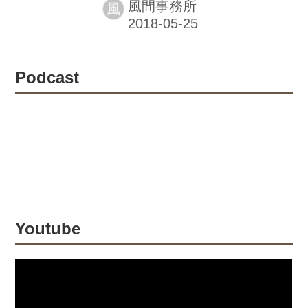
風間事務所
風
参戦し、見事に完走！ その軌跡をたど
る報告会を地元山梨で実施致します。
当日は大会映像を交えたトークの他、
実際に使用したバイクも公開予定。 レ
Podcast
ースの熱気と感動を皆様と一緒に分か
ち合いましょう！ 開催日時 2018年6月
9日（土） 受付13時30分〜 開演14時00
分〜 終演15時30分 開催場所 防災新館
オープンスクエア 住所：山梨県甲府市
丸の内１丁目６−１ 電話：055-223-
1391 出演 風間深志／風間晋之...
Youtube