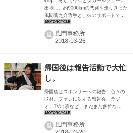
昨年、そして今年とダカールラリーに
出場し、約9000kmの悪路を走りきった
風間晋之介選手と、彼のサポートであ
り、日本人最初のパリ・ダカールラリ
ー選手だった父の風間深志さんに、
風間事務所
風
2018年のダカールラリーを語ってもら
った。 準備段階からレースはスタート
している 昨年、初めて挑戦して南米の
地を走ったダカールラリー。レース中
帰国後は報告活動で大忙
は「俺たちなんでこんなキツイことを
やっているんだろう？」と、他のライ
し。
ダー達と笑い話になったくらい。 「で
も、結局みんなダカールに帰ってくる
帰国後はスポンサーへの報告、色々の
んですけどね」 屈託のない笑顔で風間
取材、ファンに対する報告会、ラジ
晋之介さんはそう言った。Ａ級まで上
オ、TV出演など、まだまだ多忙な
り詰めたモトクロスとは違い、様々な
日々。 そして、もう来年2019年の参戦
路面、変わる天候、広大な大地を相手...
準備も始まりました。
風間事務所
風