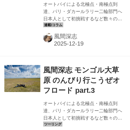
オートバイによる北極点・南極点到
達、パリ・ダカールラリー二輪部門へ
日本人として初挑戦するなど数々の偉
業を達成してきた風間深志氏が、モン
ゴルへツーリングの旅に出る。ついに
風間深志
迎えた最終日。7日間かけて巡ったモン
ゴルの地に何を思うのか 天国みたいな
大草原と、コンドルの舞い 9月11日。
空は澄み渡り、気温は快適な17℃。 カ
風間深志 モンゴル大草
ラコルムから再びハンドルを東へ、ウ
ランバートル方面を目指す一日が始ま
原 のんびり行こうぜオ
った。 3 走り出すと、どこまでも続く
フロード part.3
草原と山並みが視界を埋め尽くす。青
い空、白い雲、緑の大地……、そして
オートバイによる北極点・南極点到
遠く霞む山々。天国を見たことはない
達、パリ・ダカールラリー二輪部門へ
が、もしあるとすれば、きっとこんな
日本人として初挑戦するなど数々の偉
風景なのだろう。広がる大地を前にし
業を達成してきた風間深志氏が、モン
て...