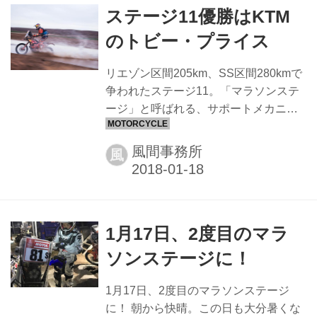
ステージ11優勝はKTM
があって、彼が困っていると言う。
「何か良いアドバイスはないか？」と
のトビー・プライス
言う訳だが、どうにもしょうがない。
こんな時の困り様はよく分かる。全開
リエゾン区間205km、SS区間280kmで
状態でなければ抜けられない難コース
争われたステージ11。「マラソンステ
である。そこをエンジンの負荷をかけ
ージ」と呼ばれる、サポートメカニッ
ない様に抜ける選択肢は無い。 ここま
クなどのメンテナンス等がレース中は
で来て、明日で終わるのか、、。...
一切禁止され、他のステージより、よ
風間事務所
風
り慎重にマシンコントロールをする必
要がある難しいステージを征したのは
KTMのトビー・プライス。今回の優勝
でトビー・プライスが総合3位に順位を
1月17日、2度目のマラ
上げた。 総合順位はKTMマティアス・
ウォークナーが引き続き1位となってお
ソンステージに！
り、順調にレースを運んでいるホン
ダ、ヤマハ勢にまた一歩、差をつける
1月17日、2度目のマラソンステージ
ことができた。 後半戦のステージも残
に！ 朝から快晴。この日も大分暑くな