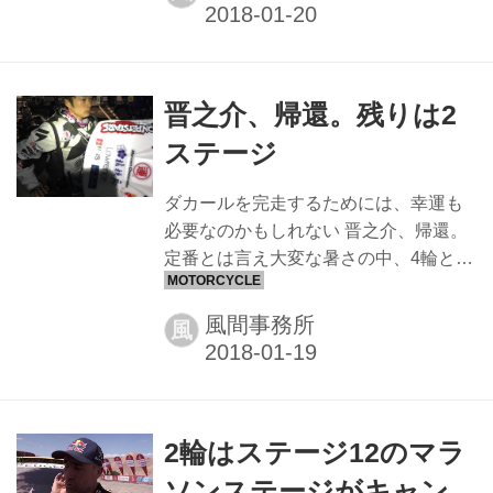
ながらのボリビア・アンデスの中間地
点。もう峠は超えた？かと思わせなが
ら、さらなる追い討ちの様に立ちはだ
かった後半の猛暑と迷路の難コース。
晋之介、帰還。残りは2
ここでは本命と目された何人もの主力
選手が戦線から離脱した。 さて、また
ステージ
また覇者は？16年間もの長きに渡り連
戦連勝を続けるオレンジのマシンか？
ダカールを完走するためには、幸運も
いや、今日の猛暑のロングランで何か
必要なのかもしれない 晋之介、帰還。
が起こって初の栄冠を握る赤い我らが
定番とは言え大変な暑さの中、4輪との
日本の赤のマシンか？勝負のゴールは
複合するスタート時間など安全上の問
明日。 ラリーを始めて3戦目、2...
題でキャンセルになった第12ステー
風間事務所
風
ジ。これにより大ピンチから救われた
のは晋之介だった。 冷却系だけに留ま
らず、燃料タンクにも問題を抱えての
12ステージ、キャンセルの幸運だっ
2輪はステージ12のマラ
た。 ダカールの様な多種多様の要素の
絡むラリーでは時に「運」も実力の内
ソンステージがキャン