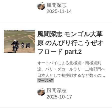
ゴルへツーリングの旅に出る。休養日
風間深志
となる3日目は、釣りをしにオルホン川
へ向かう 大河オルホンの巨大魚と、古
都カラコルムの歴史を巡る 260kmのオ
フロードを走破した翌日の休養日。9月
風間深志 モンゴル大草
9日の朝である。 ゲルの窓から差し込
む光は柔らかく、草原を吹き抜ける風
原 のんびり行こうぜオ
も、どこか穏やかに感じられるレスト
フロード part.2
デイだ。「今日は走らなくてい
い……」と、そう思うだけで身も心も
オートバイによる北極点・南極点到
リフレッシュする気分になる。ただ自
達、パリ・ダカールラリー二輪部門へ
然の中で過ごし、モンゴルを身体中に
日本人として初挑戦するなど数々の偉
感じる一日なのである。 4 朝食後、日
業を達成してきた風間深志氏が、モン
本から...
ゴルへツーリングの旅に出る。現地の
風間深志
自然や景色に感動した初日を終えて迎
えた2日目は、朝からトラブルに見舞わ
れる…… 爆音イビキと星空、そして再