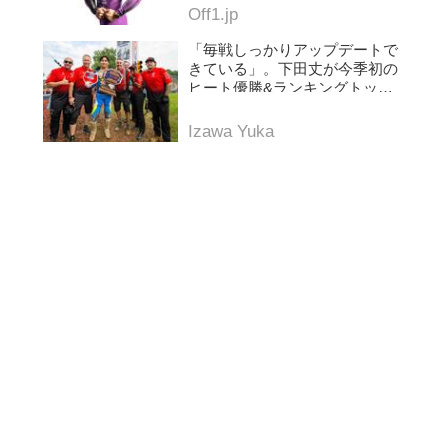
Off1.jp
「毎戦しっかりアップデートで
きている」。下田丈が今季初の
ヒート優勝&ランキングトップ
に浮上。AMAプロモトクロス第
5戦レッドバッド
Izawa Yuka