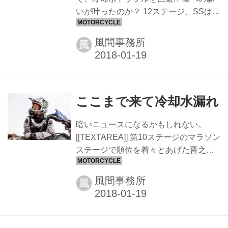
HONDAケビン・ベナバイズに対しては
いが叶ったのか？ 12ステージ、SSはキ
30分以上の差をつけ、KTMチームメイ
ャンセルに！マラソンステージにつ
トの...
き、メカニックのメンテナンスが出来
風間事務所
風
ないので、冷却水トラブルによる不安
は解決されるかもしれない。リエゾン
ならキャンプに辿りつけ
る？、、、、。
ここまで来て冷却水漏れ
暗いニュースになるかもしれない。
[[TEXTAREA]] 第10ステージのマラソン
ステージで順位を着々とあげた晋之介
だったが、実はウォーターポンプのシ
ール漏れを背負いながらの走行だった
風間事務所
風
らしい。 マラソンステージだから、誰
の手も出しようが無い。。日本から持
参の携帯は全く用を足さず、現地の電
話を持つライダーからその仲間に連絡