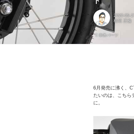
ド
2020-05-2
稲垣 正倫
車体パーツ
6月発売に沸く、
たいのは、こちら
に。