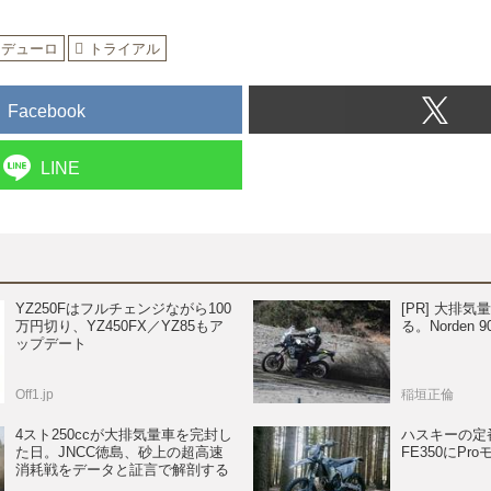
ンデューロ
トライアル
Facebook
LINE
YZ250Fはフルチェンジながら100
[PR] 大排
万円切り、YZ450FX／YZ85もア
る。Norden 
ップデート
Off1.jp
稲垣正倫
4スト250ccが大排気量車を完封し
ハスキーの定
た日。JNCC徳島、砂上の超高速
FE350にPr
消耗戦をデータと証言で解剖する