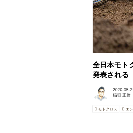
全日本モト
発表される
2020-05-2
稲垣 正倫
モトクロス
エ