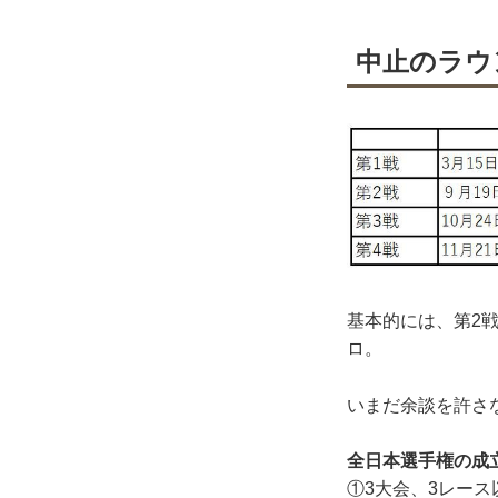
中止のラウ
基本的には、第2
ロ。
いまだ余談を許さ
全日本選手権の成
①3大会、3レー