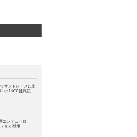
気量でサンドレースに出
901 のJNCC挑戦記
番エンデューロ
oモデルが登場