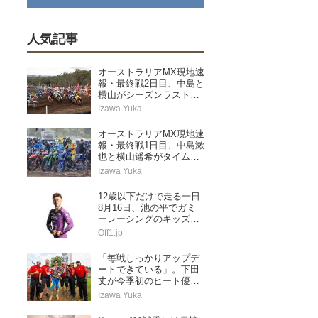
人気記事
オーストラリアMX現地速
報・最終戦2日目、中島と
横山がシーズンラストレ
ースを走り切る
Izawa Yuka
オーストラリアMX現地速
報・最終戦1日目、中島漱
也と横山遥希がタイムア
タック予選に挑む
Izawa Yuka
12歳以下だけで走る一日
8月16日、池の平でガミ
ーレーシングのキッズス
ペシャル
Off1.jp
「毎戦しっかりアップデ
ートできている」。下田
丈が今季初のヒート優勝
&ランキングトップに浮
Izawa Yuka
上。AMAプロモトクロス
第5戦レッドバッド