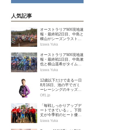
人気記事
オーストラリアMX現地速
報・最終戦2日目、中島と
横山がシーズンラストレ
ースを走り切る
Izawa Yuka
オーストラリアMX現地速
報・最終戦1日目、中島漱
也と横山遥希がタイムア
タック予選に挑む
Izawa Yuka
12歳以下だけで走る一日
8月16日、池の平でガミ
ーレーシングのキッズス
ペシャル
Off1.jp
「毎戦しっかりアップデ
ートできている」。下田
丈が今季初のヒート優勝
&ランキングトップに浮
Izawa Yuka
上。AMAプロモトクロス
第5戦レッドバッド