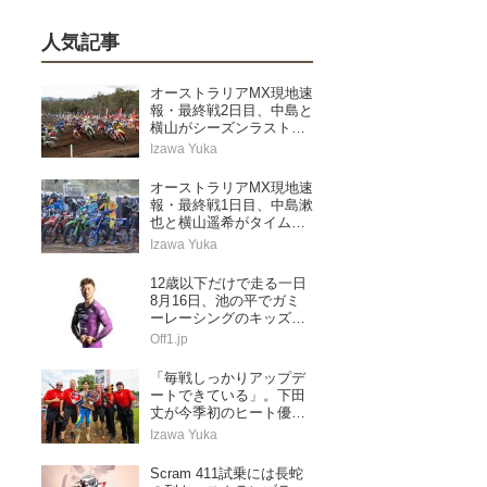
人気記事
オーストラリアMX現地速
報・最終戦2日目、中島と
横山がシーズンラストレ
ースを走り切る
Izawa Yuka
オーストラリアMX現地速
報・最終戦1日目、中島漱
也と横山遥希がタイムア
タック予選に挑む
Izawa Yuka
12歳以下だけで走る一日
8月16日、池の平でガミ
ーレーシングのキッズス
ペシャル
Off1.jp
「毎戦しっかりアップデ
ートできている」。下田
丈が今季初のヒート優勝
&ランキングトップに浮
Izawa Yuka
上。AMAプロモトクロス
第5戦レッドバッド
Scram 411試乗には長蛇