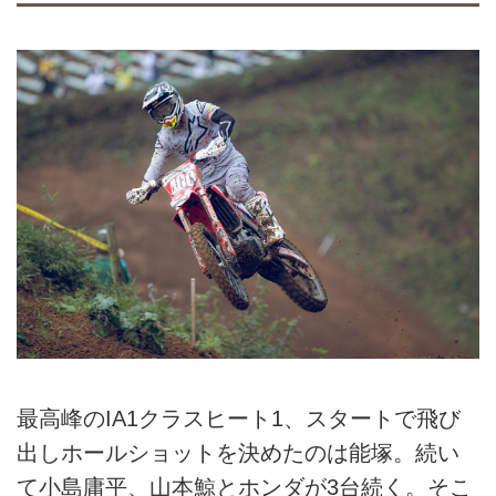
最高峰のIA1クラスヒート1、スタートで飛び
出しホールショットを決めたのは能塚。続い
て小島庸平、山本鯨とホンダが3台続く。そこ