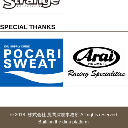
SPECIAL THANKS
© 2018- 株式会社 風間深志事務所 All rights reserved.
Built on
the dino platform
.