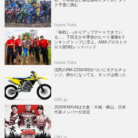
目、中島漱也と横山遥希がタイムアタッ
ク予選に挑む
Izawa Yuka
「毎戦しっかりアップデートできてい
る」。下田丈が今季初のヒート優勝&ラ
ンキングトップに浮上。AMAプロモトク
ロス第5戦レッドバッド
Izawa Yuka
沈黙のRM-Z250/450がついにモデルチェ
ンジ。静かになっても、キックは残った
Off1.jp
2026年MXoNは大倉・大城・横山。日本
代表メンバーが決定
Off1.jp